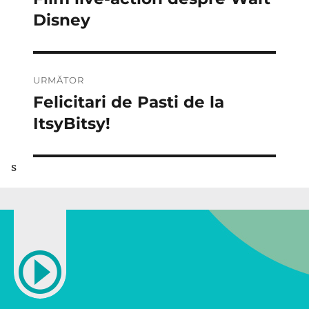
anterior:
Disney
articole
URMĂTOR
Felicitari de Pasti de la
Articolul
următor:
ItsyBitsy!
s