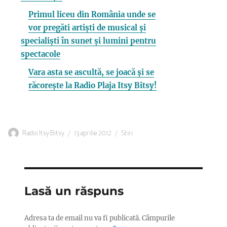
Primul liceu din România unde se
vor pregăti artiști de musical și
specialiști în sunet și lumini pentru
spectacole
Vara asta se ascultă, se joacă și se
răcorește la Radio Plaja Itsy Bitsy!
Autor
Publicat
Categorii
Radio Itsy Bitsy
13 aprilie 2012
Stiri
pe
Lasă un răspuns
Adresa ta de email nu va fi publicată.
Câmpurile