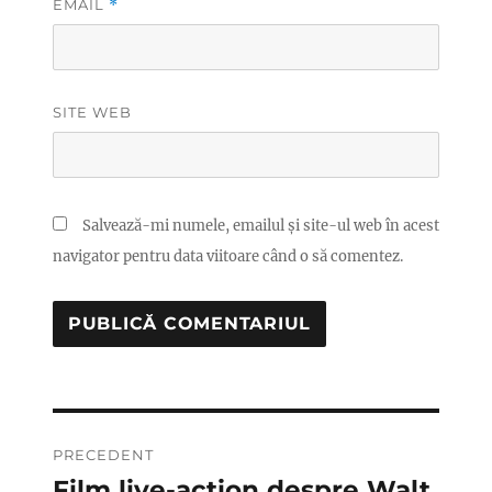
EMAIL
*
SITE WEB
Salvează-mi numele, emailul și site-ul web în acest
navigator pentru data viitoare când o să comentez.
Navigare
PRECEDENT
în
Film live-action despre Walt
Articolul