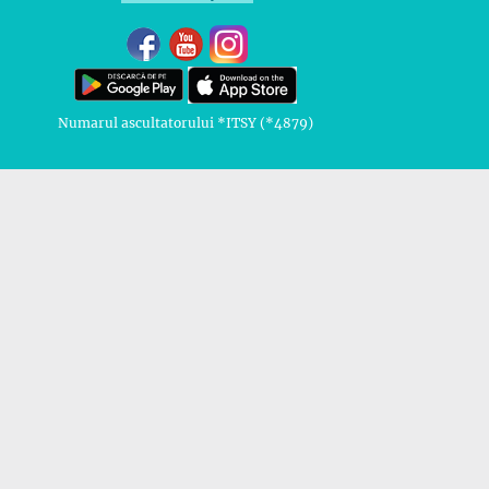
Numarul ascultatorului *ITSY (*4879)