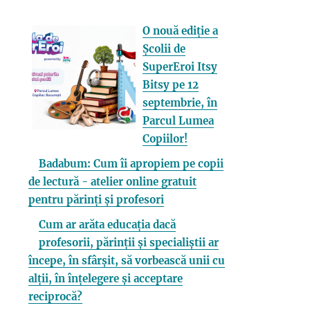
O nouă ediție a
Școlii de
SuperEroi Itsy
Bitsy pe 12
septembrie, în
Parcul Lumea
Copiilor!
Badabum: Cum îi apropiem pe copii
de lectură - atelier online gratuit
pentru părinți și profesori
Cum ar arăta educația dacă
profesorii, părinții și specialiștii ar
începe, în sfârșit, să vorbească unii cu
alții, în înțelegere și acceptare
reciprocă?