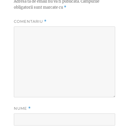
Adresa ta de email nu va fi publicată.
Câmpurile
obligatorii sunt marcate cu
*
COMENTARIU
*
NUME
*