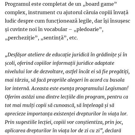
Programul este completat de un „board game”
complex, instrument cu ajutorul căruia copiii învață
ludic despre cum funcționează legile, dar își însușesc
și cuvinte noi în vocabular – „pledoarie”,
„percheziție”, „sentință”, etc.
„Desfășor ateliere de educație juridică în grădinițe și în
școli, oferind copiilor informații juridice adaptate
nivelului lor de dezvoltare, astfel încât ei să fie pregătiți,
mai târziu, să facă propriile alegeri în acord cu busola
lor internă. Aceasta este esența programului Legisman!
Oferim astăzi una dintre lecțiile din program, pentru ca
tot mai mulți copii să cunoască, să înțeleagă și să
aprecieze importanța existenței drepturilor în viața lor.
Prin sugestiile lecției, copiii vor conștientiza, prin joc,
aplicarea drepturilor în viața lor de zi cu zi”, declară