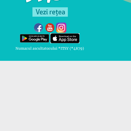
Numarul ascultatorului *ITSY (*4879)