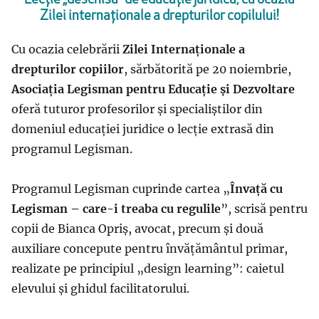
Lecție „deschisă” de educație juridică, cu ocazia
Zilei internaționale a drepturilor copilului!
Cu ocazia celebrării
Zilei Internaționale a
drepturilor copiilor
, sărbătorită pe 20 noiembrie,
Asociația Legisman pentru Educație și Dezvoltare
oferă tuturor profesorilor și specialiștilor din
domeniul educației juridice o lecție extrasă din
programul Legisman.
Programul Legisman cuprinde cartea „
Învață cu
Legisman – care-i treaba cu regulile
”, scrisă pentru
copii de Bianca Opriș, avocat, precum și două
auxiliare concepute pentru învățământul primar,
realizate pe principiul „design learning”: caietul
elevului și ghidul facilitatorului.