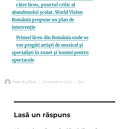
către liceu, punctul critic al
abandonului școlar. World Vision
România propune un plan de
intervenție
Primul liceu din România unde se
vor pregăti artiști de musical și
specialiști în sunet și lumini pentru
spectacole
Autor
Publicat
Categorii
Radio Itsy Bitsy
20 noiembrie 2023
Stiri
pe
Lasă un răspuns