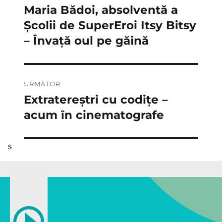
în
Maria Bădoi, absolventă a
Articolul
anterior:
Școlii de SuperEroi Itsy Bitsy
articole
– Învață oul pe găină
URMĂTOR
Extratereștri cu codițe –
Articolul
următor:
acum în cinematografe
s