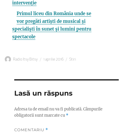
intervenție
Primul liceu din România unde se
vor pregăti artiști de musical și
specialiști în sunet și lumini pentru
spectacole
Autor
Publicat
Categorii
Radio Itsy Bitsy
1 aprilie 2016
Stiri
pe
Lasă un răspuns
Adresa ta de email nu va fi publicată.
Câmpurile
obligatorii sunt marcate cu
*
COMENTARIU
*