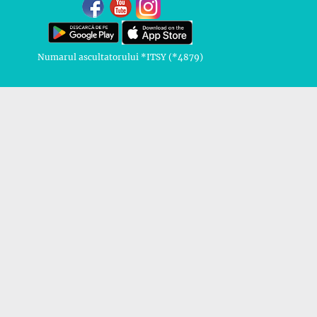
Numarul ascultatorului *ITSY (*4879)