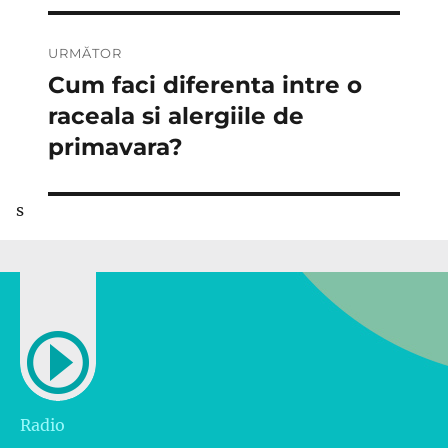
URMĂTOR
Cum faci diferenta intre o
Articolul
următor:
raceala si alergiile de
primavara?
s
Radio