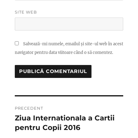
SITE WEB
Salvează-mi numele, emailul și site-ul web în acest
navigator pentru data viitoare când o să comentez.
Navigare
PRECEDENT
în
Ziua Internationala a Cartii
Articolul
anterior:
pentru Copii 2016
articole