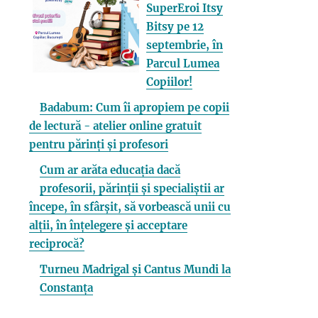
SuperEroi Itsy
Bitsy pe 12
septembrie, în
Parcul Lumea
Copiilor!
Badabum: Cum îi apropiem pe copii
de lectură - atelier online gratuit
pentru părinți și profesori
Cum ar arăta educația dacă
profesorii, părinții și specialiștii ar
începe, în sfârșit, să vorbească unii cu
alții, în înțelegere și acceptare
reciprocă?
Turneu Madrigal și Cantus Mundi la
Constanța