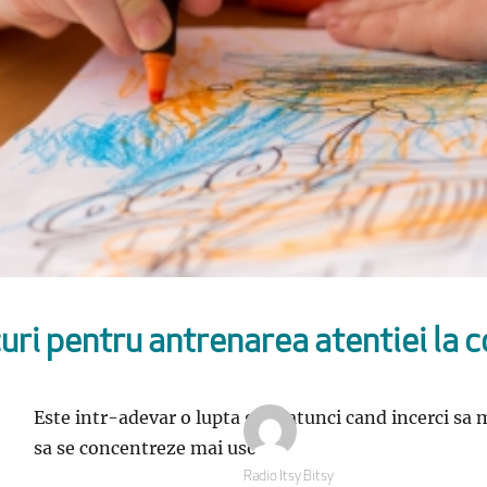
uri pentru antrenarea atentiei la c
Este intr-adevar o lupta grea atunci cand incerci sa 
sa se concentreze mai usor.
Autor
Radio Itsy Bitsy