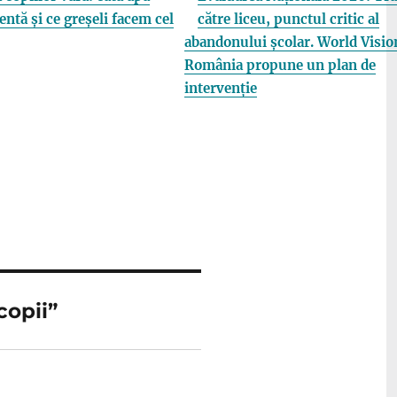
entă și ce greșeli facem cel
către liceu, punctul critic al
abandonului școlar. World Visio
România propune un plan de
intervenție
copii”