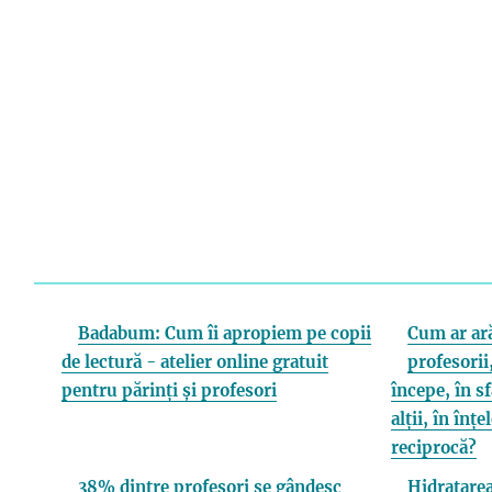
Badabum: Cum îi apropiem pe copii
Cum ar ară
de lectură - atelier online gratuit
profesorii,
pentru părinți și profesori
începe, în s
alții, în înț
reciprocă?
38% dintre profesori se gândesc
Hidratarea