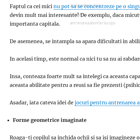
Faptul ca cei mici
nu pot sa se concentreze pe o sing
Publicat
21 octombrie 2014
pe
devin mult mai interesante! De exemplu, daca micutul 
Categorii
Educatie
importanta capitala.
Etichete
antrenarea atentiei la copii
De asemenea, se intampla sa apara dificultati in abilit
In acelasi timp, este normal ca nici tu sa nu ai rabdare
Insa, conteaza foarte mult sa intelegi ca aceasta capac
aceasta abilitate pentru a reusi sa fie prezenti (psihic
Asadar, iata cateva idei de
jocuri pentru antrenarea a
Forme geometrice imaginate
Roaga-ti copilul sa inchida ochii si sa isi imagineze 