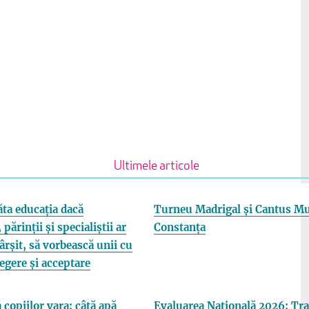
Ultimele articole
ta educația dacă
Turneu Madrigal și Cantus Mu
 părinții și specialiștii ar
Constanța
fârșit, să vorbească unii cu
elegere și acceptare
 copiilor vara: câtă apă
Evaluarea Națională 2026: Tra