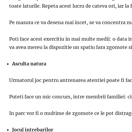
toate laturile. Repeta acest lucru de cateva ori, iar la
Pe masura ce va desena mai incet, se va concentra ma
Poti face acest exercitiu in mai multe medii: o data i
va avea mereu la dispozitie un spatiu fara zgomote si c
Asculta natura
Urmatorul joc pentru antrenarea atentiei poate fi fac
Puteti face un mic concurs, intre membrii familiei: cin
In parc vor fi o multime de zgomote ce le pot distrage
Jocul intrebarilor