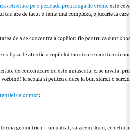
ura activitate pe o perioada prea lunga de vreme
este ceva
tau are de facut o tema mai complexa, o jucarie la care n
atea de a se concentra a copiilor: fie pentru ca sunt obosit
 cu lipsa de atentie a copilului tau si sa te simti ca si can
itate de concentrare nu este innascuta, ci se invata, prin 
 vorbind) la scoala si pentru a duce la bun sfarsit o sarcin
tentiei celor mici
:
o forma geometrica – un patrat, sa zicem. Apoi, cu ochii i