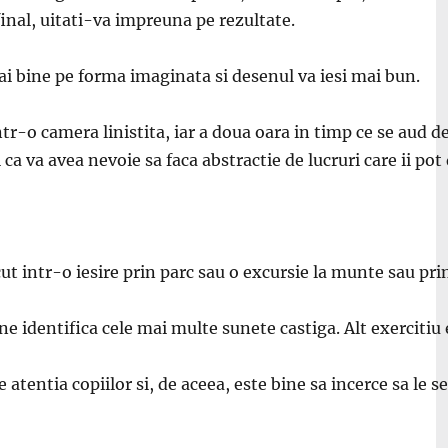
 final, uitati-va impreuna pe rezultate.
i bine pe forma imaginata si desenul va iesi mai bun.
ntr-o camera linistita, iar a doua oara in timp ce se aud d
a va avea nevoie sa faca abstractie de lucruri care ii pot 
ut intr-o iesire prin parc sau o excursie la munte sau pri
e identifica cele mai multe sunete castiga. Alt exercitiu e
 atentia copiilor si, de aceea, este bine sa incerce sa le 