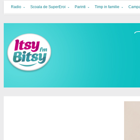
Itsy Bitsy
bucurie in familie
Radio
Scoala de SuperEroi
Parinti
Timp in familie
Campa