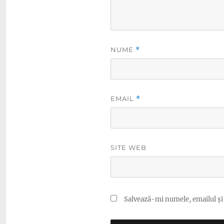
NUME
*
EMAIL
*
SITE WEB
Salvează-mi numele, emailul și 