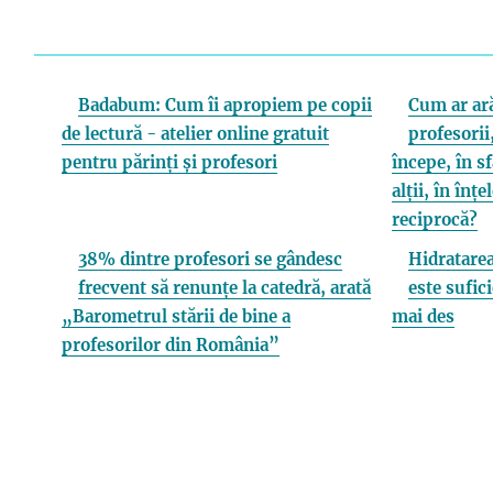
Badabum: Cum îi apropiem pe copii
Cum ar ară
de lectură - atelier online gratuit
profesorii,
pentru părinți și profesori
începe, în s
alții, în înț
reciprocă?
38% dintre profesori se gândesc
Hidratarea
frecvent să renunțe la catedră, arată
este sufici
„Barometrul stării de bine a
mai des
profesorilor din România”