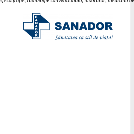
 ecografie, radiologie conventionala, laborator, medicina d