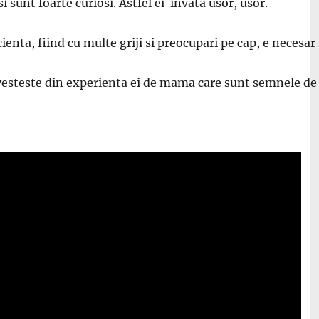
 sunt foarte curiosi. Astfel ei invata usor, usor.
ienta, fiind cu multe griji si preocupari pe cap, e necesar
esteste din experienta ei de mama care sunt semnele de id