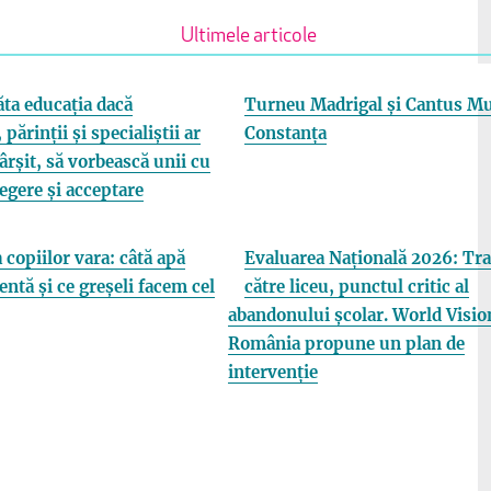
Ultimele articole
ta educația dacă
Turneu Madrigal și Cantus Mu
 părinții și specialiștii ar
Constanța
fârșit, să vorbească unii cu
elegere și acceptare
 copiilor vara: câtă apă
Evaluarea Națională 2026: Tra
entă și ce greșeli facem cel
către liceu, punctul critic al
abandonului școlar. World Visio
România propune un plan de
intervenție