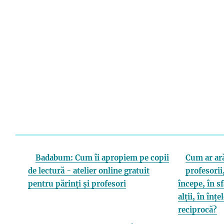
Badabum: Cum îi apropiem pe copii
Cum ar ară
de lectură - atelier online gratuit
profesorii,
pentru părinți și profesori
începe, în s
alții, în înț
reciprocă?