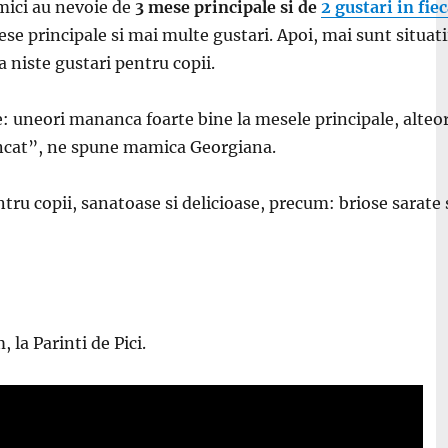
mici au nevoie de
3 mese principale si de
2 gustari in fiec
e principale si mai multe gustari. Apoi, mai sunt situatii
 niste gustari pentru copii.
: uneori mananca foarte bine la mesele principale, alteori
ncat
”, ne spune mamica Georgiana.
entru copii, sanatoase si delicioase, precum: briose sarate
 la Parinti de Pici.