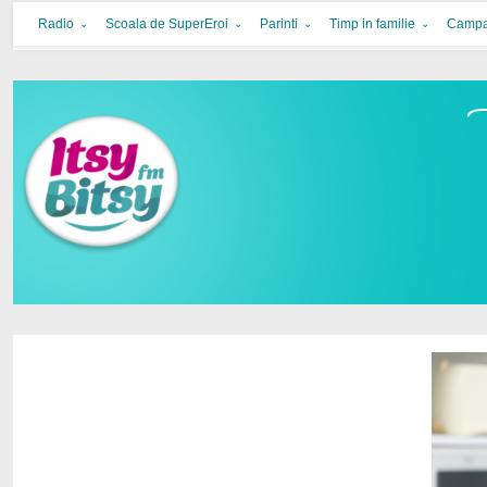
Itsy Bitsy
bucurie in familie
Radio
Scoala de SuperEroi
Parinti
Timp in familie
Campa