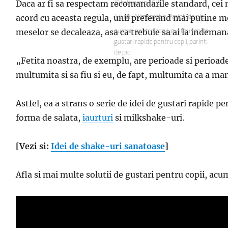
Daca ar fi sa respectam recomandarile standard, cei 
Publicat
19 februarie 2018
pe
acord cu aceasta regula, unii preferand mai putine mes
Categorii
3-6 ani
,
Alimentatie
,
Parinti de pici
meselor se decaleaza, asa ca trebuie sa ai la indemana
Etichete
gustari pentru copii
,
gustari rapide
,
gustari rapide pentru copii
,
parinti
de pici
„
Fetita noastra, de exemplu, are perioade si perioade
multumita si sa fiu si eu, de fapt, multumita ca a ma
Astfel, ea a strans o serie de idei de gustari rapide p
forma de salata,
iaurturi
si milkshake-uri.
[Vezi si:
Idei de shake-uri sanatoase
]
Afla si mai multe solutii de gustari pentru copii, acum,