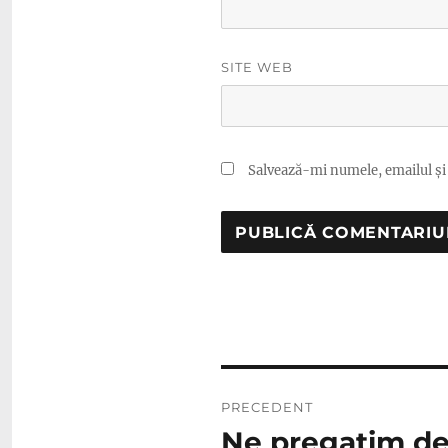
SITE WEB
Salvează-mi numele, emailul și 
Navigare
PRECEDENT
în
Ne pregatim de
Articolul