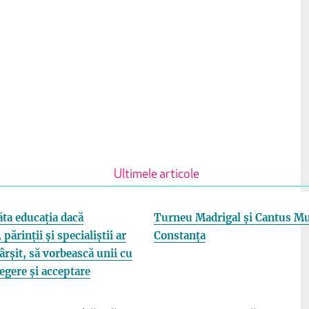
Ultimele articole
ta educația dacă
Turneu Madrigal și Cantus Mu
 părinții și specialiștii ar
Constanța
fârșit, să vorbească unii cu
elegere și acceptare