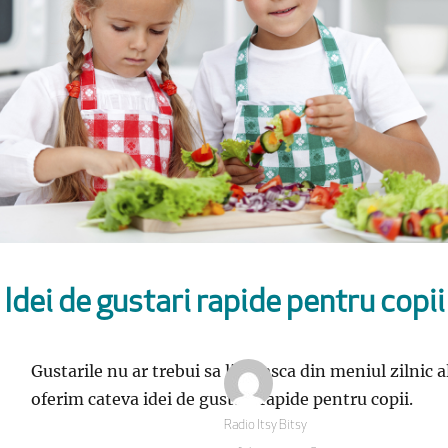
Idei de gustari rapide pentru copii
Gustarile nu ar trebui sa lipseasca din meniul zilnic a
oferim cateva idei de gustari rapide pentru copii.
Autor
Radio Itsy Bitsy