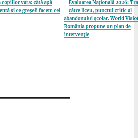
 copiilor vara: câtă apă
Evaluarea Națională 2026: Tra
entă și ce greșeli facem cel
către liceu, punctul critic al
abandonului școlar. World Visio
România propune un plan de
intervenție