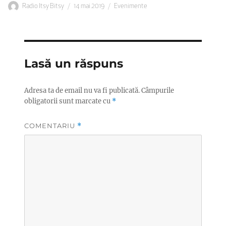
Autor
Publicat
Categorii
Radio Itsy Bitsy
14 mai 2019
Evenimente
pe
Lasă un răspuns
Adresa ta de email nu va fi publicată.
Câmpurile
obligatorii sunt marcate cu
*
COMENTARIU
*