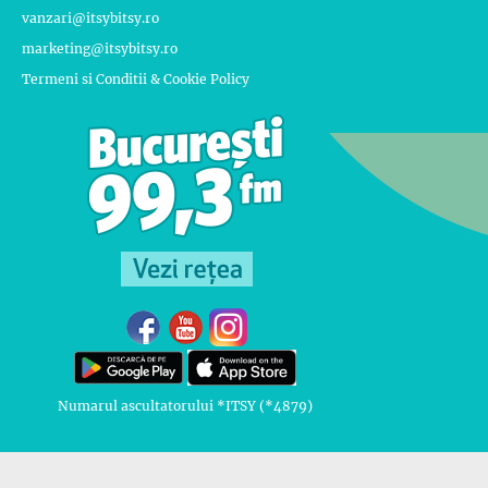
vanzari@itsybitsy.ro
marketing@itsybitsy.ro
Termeni si Conditii & Cookie Policy
Numarul ascultatorului *ITSY (*4879)