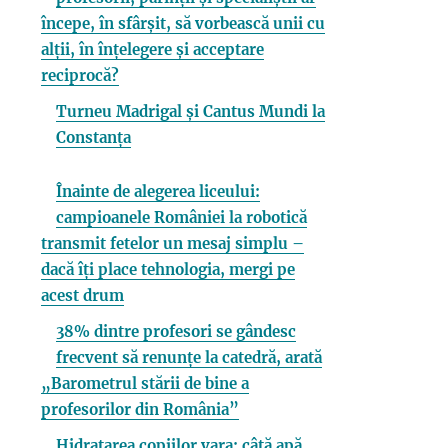
începe, în sfârșit, să vorbească unii cu
alții, în înțelegere și acceptare
reciprocă?
Turneu Madrigal și Cantus Mundi la
Constanța
Înainte de alegerea liceului:
campioanele României la robotică
transmit fetelor un mesaj simplu –
dacă îți place tehnologia, mergi pe
acest drum
38% dintre profesori se gândesc
frecvent să renunțe la catedră, arată
„Barometrul stării de bine a
profesorilor din România”
Hidratarea copiilor vara: câtă apă