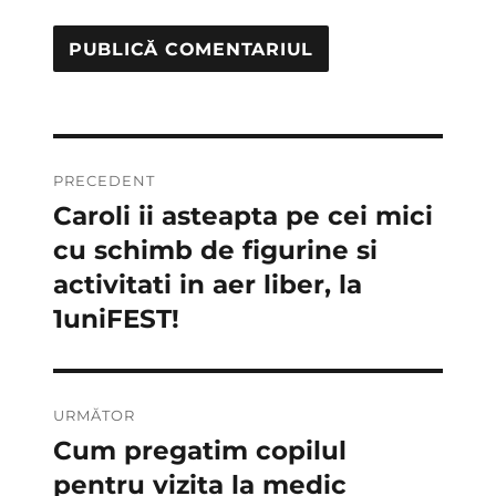
Navigare
PRECEDENT
în
Caroli ii asteapta pe cei mici
Articolul
anterior:
cu schimb de figurine si
articole
activitati in aer liber, la
1uniFEST!
URMĂTOR
Cum pregatim copilul
Articolul
următor:
pentru vizita la medic