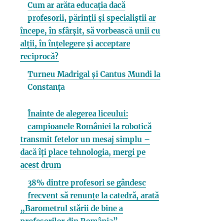
Cum ar arăta educația dacă
profesorii, părinții și specialiștii ar
începe, în sfârșit, să vorbească unii cu
alții, în înțelegere și acceptare
reciprocă?
Turneu Madrigal și Cantus Mundi la
Constanța
Înainte de alegerea liceului:
campioanele României la robotică
transmit fetelor un mesaj simplu –
dacă îți place tehnologia, mergi pe
acest drum
38% dintre profesori se gândesc
frecvent să renunțe la catedră, arată
„Barometrul stării de bine a