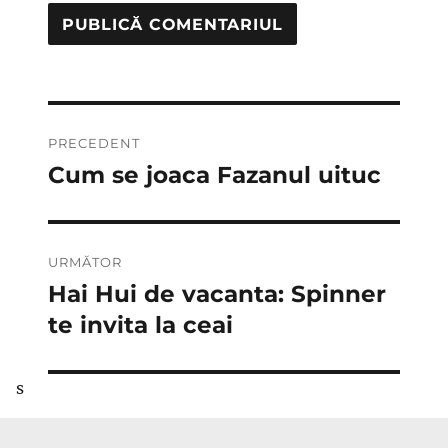
Navigare
PRECEDENT
în
Cum se joaca Fazanul uituc
Articolul
anterior:
articole
URMĂTOR
Hai Hui de vacanta: Spinner
Articolul
următor:
te invita la ceai
s