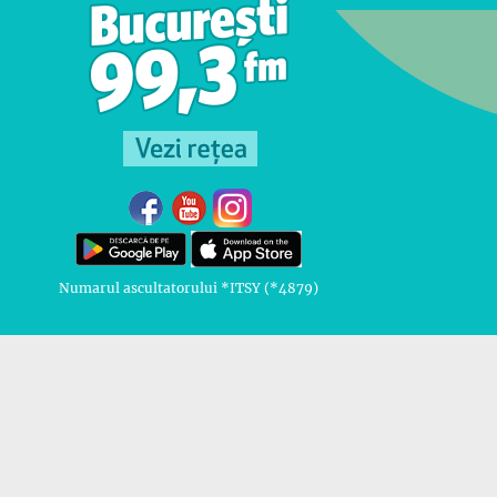
Numarul ascultatorului *ITSY (*4879)