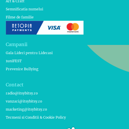
Art & Craft
Semnificatia numelui
Filme de familie
Campanii
Gala Lideri pentru Liderasi
1uniFEST
Prevenire Bullying
Contact
radio@itsybitsy.ro
vanzari@itsybitsy.ro
marketing@itsybitsy.ro
Termeni si Conditii & Cookie Policy