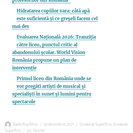
profesorilor din România”
Hidratarea copiilor vara: câtă apă
este suficientă și ce greșeli facem cel
mai des
Evaluarea Națională 2026: Tranziția
către liceu, punctul critic al
abandonului școlar. World Vision
România propune un plan de
intervenție
Primul liceu din România unde se
vor pregăti artiști de musical și
specialiști în sunet și lumini pentru
spectacole
Autor
Publicat
Categorii
Radio Itsy Bitsy
30 decembrie 2021
Scoala de SuperEroi
,
Scoala de
Etichete
pe
SuperEroi
joc
,
Twister