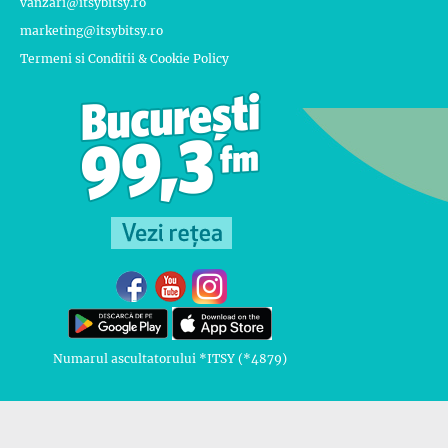
vanzari@itsybitsy.ro
marketing@itsybitsy.ro
Termeni si Conditii & Cookie Policy
Numarul ascultatorului *ITSY (*4879)