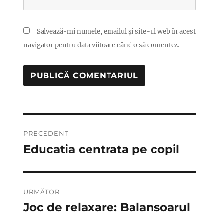
Salvează-mi numele, emailul și site-ul web în acest
navigator pentru data viitoare când o să comentez.
Navigare
PRECEDENT
în
Educatia centrata pe copil
Articolul
anterior:
articole
URMĂTOR
Joc de relaxare: Balansoarul
Articolul