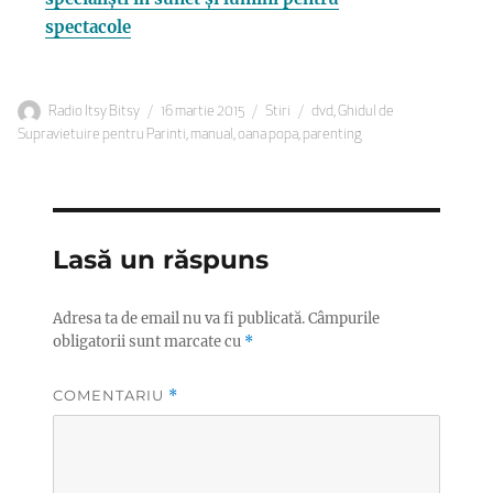
spectacole
Autor
Publicat
Categorii
Etichete
Radio Itsy Bitsy
16 martie 2015
Stiri
dvd
,
Ghidul de
pe
Supravietuire pentru Parinti
,
manual
,
oana popa
,
parenting
Lasă un răspuns
Adresa ta de email nu va fi publicată.
Câmpurile
obligatorii sunt marcate cu
*
COMENTARIU
*