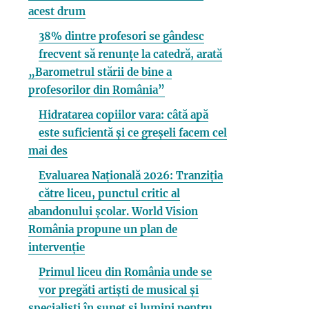
acest drum
38% dintre profesori se gândesc
frecvent să renunțe la catedră, arată
„Barometrul stării de bine a
profesorilor din România”
Hidratarea copiilor vara: câtă apă
este suficientă și ce greșeli facem cel
mai des
Evaluarea Națională 2026: Tranziția
către liceu, punctul critic al
abandonului școlar. World Vision
România propune un plan de
intervenție
Primul liceu din România unde se
vor pregăti artiști de musical și
specialiști în sunet și lumini pentru