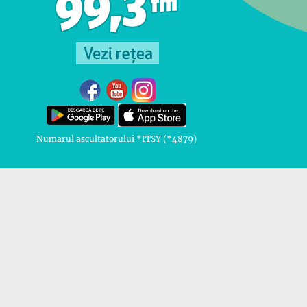
Numarul ascultatorului *ITSY (*4879)