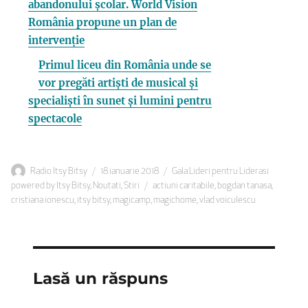
abandonului școlar. World Vision
România propune un plan de
intervenție
Primul liceu din România unde se
vor pregăti artiști de musical și
specialiști în sunet și lumini pentru
spectacole
Autor
Publicat
Categorii
Radio Itsy Bitsy
18 ianuarie 2018
Gala Lideri pentru Liderasi
pe
Etichete
powered by Itsy Bitsy
,
Noutati
,
Stiri
actiuni caritabile
,
bogdan tanasa
,
cristiana ionescu
,
itsy bitsy
,
magicamp
,
magichome
,
vlad voiculescu
Lasă un răspuns