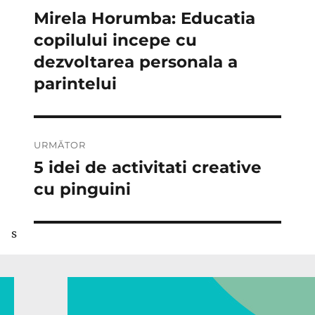
în
Mirela Horumba: Educatia
Articolul
anterior:
copilului incepe cu
articole
dezvoltarea personala a
parintelui
URMĂTOR
5 idei de activitati creative
Articolul
următor:
cu pinguini
s