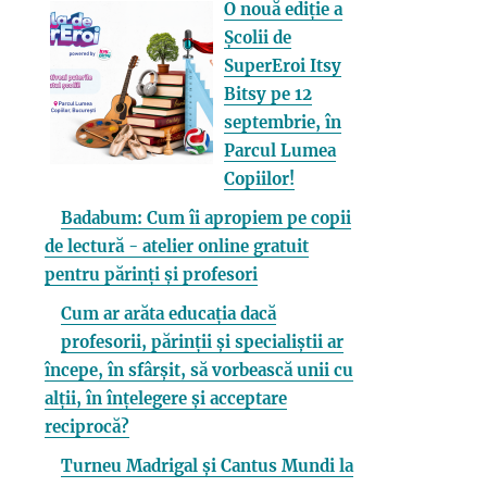
O nouă ediție a
Școlii de
SuperEroi Itsy
Bitsy pe 12
septembrie, în
Parcul Lumea
Copiilor!
Badabum: Cum îi apropiem pe copii
de lectură - atelier online gratuit
pentru părinți și profesori
Cum ar arăta educația dacă
profesorii, părinții și specialiștii ar
începe, în sfârșit, să vorbească unii cu
alții, în înțelegere și acceptare
reciprocă?
Turneu Madrigal și Cantus Mundi la