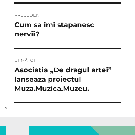
Navigare
PRECEDENT
în
Cum sa imi stapanesc
Articolul
anterior:
nervii?
articole
URMĂTOR
Asociatia „De dragul artei”
Articolul
următor:
lanseaza proiectul
Muza.Muzica.Muzeu.
s