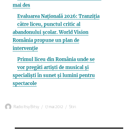
mai des
Evaluarea Națională 2026: Tranziția
către liceu, punctul critic al
abandonului școlar. World Vision
România propune un plan de
intervenție
Primul liceu din România unde se
vor pregăti artiști de musical și
specialiști în sunet și lumini pentru
spectacole
Autor
Publicat
Categorii
Radio Itsy Bitsy
17 mai 2012
Stiri
pe