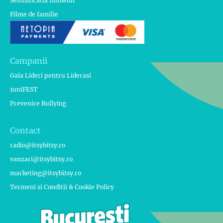
Semnificatia numelui
Filme de familie
Campanii
Gala Lideri pentru Liderasi
1uniFEST
Prevenire Bullying
Contact
radio@itsybitsy.ro
vanzari@itsybitsy.ro
marketing@itsybitsy.ro
Termeni si Conditii & Cookie Policy