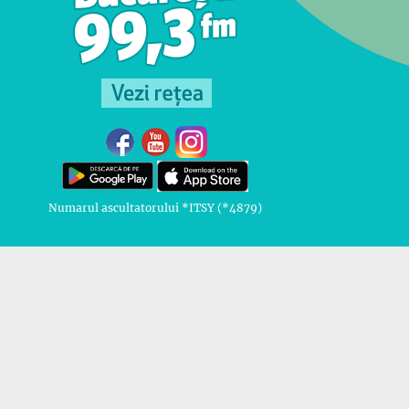
Numarul ascultatorului *ITSY (*4879)