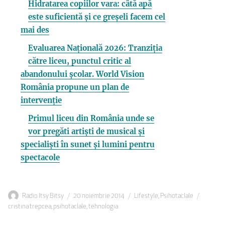
Hidratarea copiilor vara: câtă apă
este suficientă și ce greșeli facem cel
mai des
Evaluarea Națională 2026: Tranziția
către liceu, punctul critic al
abandonului școlar. World Vision
România propune un plan de
intervenție
Primul liceu din România unde se
vor pregăti artiști de musical și
specialiști în sunet și lumini pentru
spectacole
Autor
Publicat
Categorii
Etichet
Radio Itsy Bitsy
20 noiembrie 2014
Lifestyle
,
Psihotaclale
pe
cristina trepcea
,
psihotaclale
,
tehnologia