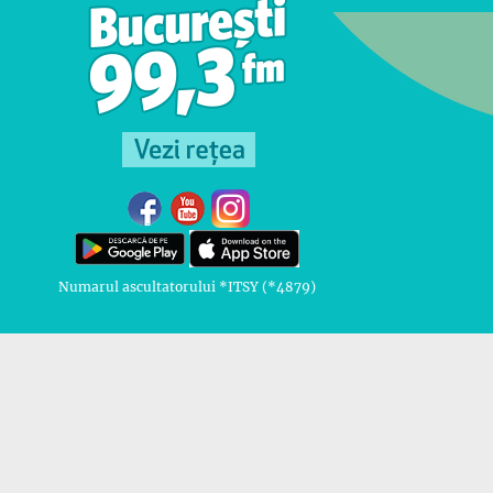
Numarul ascultatorului *ITSY (*4879)