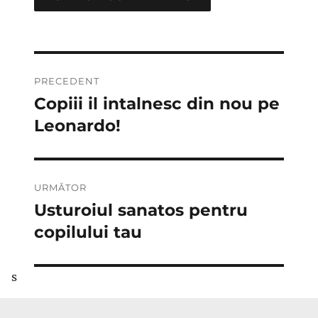
Navigare
PRECEDENT
în
Copiii il intalnesc din nou pe
Articolul
anterior:
Leonardo!
articole
URMĂTOR
Usturoiul sanatos pentru
Articolul
următor:
copilului tau
s