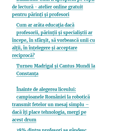
de lectură - atelier online gratuit
pentru părinți și profesori
Cum ar arăta educația dacă
profesorii, părinții și specialiștii ar
începe, în sfârșit, să vorbească unii cu
alții, în înțelegere și acceptare
reciprocă?
Turneu Madrigal și Cantus Mundi la
Constanța
Înainte de alegerea liceului:
campioanele României la robotică
transmit fetelor un mesaj simplu –
dacă îți place tehnologia, mergi pe
acest drum
38% dintre profesori se gândesc