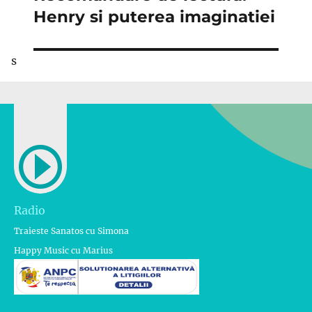
următor:
Henry si puterea imaginatiei
s
Radio
Traieste Sanatos cu Simona
Happy Music cu Marius