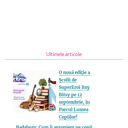
Ultimele articole
O nouă ediție a
Școlii de
SuperEroi Itsy
Bitsy pe 12
septembrie, în
Parcul Lumea
Copiilor!
Badabum: Cum îi apropiem pe copii