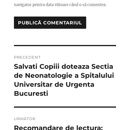
navigator pentru data viitoare când o să comentez.
Navigare
PRECEDENT
în
Salvati Copiii doteaza Sectia
Articolul
anterior:
de Neonatologie a Spitalului
articole
Universitar de Urgenta
Bucuresti
URMĂTOR
Recomandare de lectura:
Articolul