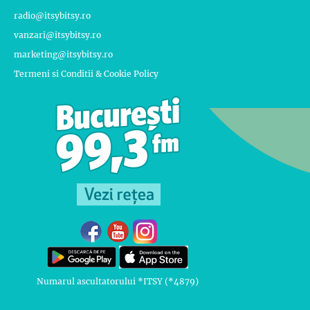
radio@itsybitsy.ro
vanzari@itsybitsy.ro
marketing@itsybitsy.ro
Termeni si Conditii & Cookie Policy
Numarul ascultatorului *ITSY (*4879)