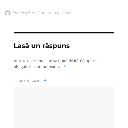
Autor
Publicat
Categorii
Radio Itsy Bitsy
11 iulie 2019
Stiri
pe
Lasă un răspuns
Adresa ta de email nu va fi publicată.
Câmpurile
obligatorii sunt marcate cu
*
COMENTARIU
*