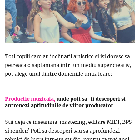
Toti copiii care au inclinatii artistice si isi doresc sa
petreaca o saptamana intr-un mediu super creativ,
pot alege unul dintre domeniile urmatoare:
Productie muzicala,
unde poti sa-ti descoperi si
antrenezi aptitudinile de viitor producator
Stii deja ce inseamna mastering, editare MIDI, BPS
si render? Poti sa descoperi sau sa aprofundezi
tehnici de lucru într-un studio, pentru ca mai apoi