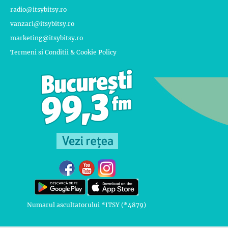
radio@itsybitsy.ro
vanzari@itsybitsy.ro
marketing@itsybitsy.ro
Termeni si Conditii & Cookie Policy
Numarul ascultatorului *ITSY (*4879)