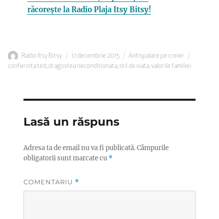
răcorește la Radio Plaja Itsy Bitsy!
Autor
Publicat
Categorii
Etichete
Radio Itsy Bitsy
17 decembrie 2015
Antispalare pe creier
pe
conferinta ted
,
dragostea neconditionata
,
stil de viata
,
valorile familiei
Lasă un răspuns
Adresa ta de email nu va fi publicată.
Câmpurile
obligatorii sunt marcate cu
*
COMENTARIU
*