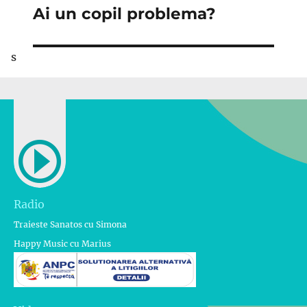
Ai un copil problema?
Articolul
următor:
s
Radio
Traieste Sanatos cu Simona
Happy Music cu Marius