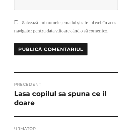
Salvează-mi numele, emailul și site-ul web în acest
navigator pentru data viitoare când o să comentez.
Navigare
PRECEDENT
în
Lasa copilul sa spuna ce il
Articolul
anterior:
doare
articole
URMĂTOR