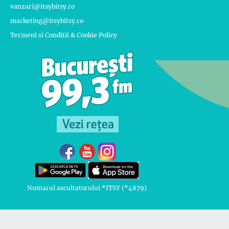
vanzari@itsybitsy.ro
marketing@itsybitsy.ro
Termeni si Conditii & Cookie Policy
Numarul ascultatorului *ITSY (*4879)