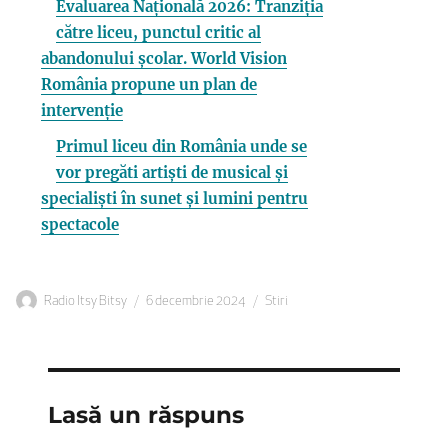
Evaluarea Națională 2026: Tranziția
către liceu, punctul critic al
abandonului școlar. World Vision
România propune un plan de
intervenție
Primul liceu din România unde se
vor pregăti artiști de musical și
specialiști în sunet și lumini pentru
spectacole
Autor
Publicat
Categorii
Radio Itsy Bitsy
6 decembrie 2024
Stiri
pe
Lasă un răspuns