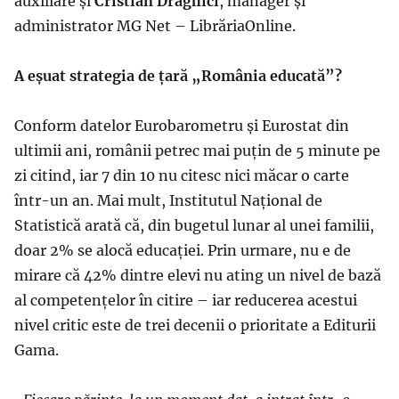
auxiliare și
Cristian Drăghici
, manager și
administrator MG Net – LibrăriaOnline.
A eșuat strategia de țară „România educată”?
Conform datelor Eurobarometru și Eurostat din
ultimii ani, românii petrec mai puțin de 5 minute pe
zi citind, iar 7 din 10 nu citesc nici măcar o carte
într-un an. Mai mult, Institutul Național de
Statistică arată că, din bugetul lunar al unei familii,
doar 2% se alocă educației. Prin urmare, nu e de
mirare că 42% dintre elevi nu ating un nivel de bază
al competențelor în citire – iar reducerea acestui
nivel critic este de trei decenii o prioritate a Editurii
Gama.