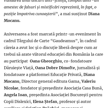
Validarea unui discurs anti-știință, compus dintr-un
amestec de falsuri și mistificări reprezintă, în fapt, o
poziție împotriva cunoașterii
”, a mai susținut
Diana
Mocanu.
Aniversarea a fost marcată printr-un eveniment în
cadrul Târgului de Carte “Gaudeamus”, în cadrul
căreia a avut loc și o discuție liberă despre cum ar
trebui să arate viitorul educației din România la care
au participat
Oana Gheorghiu
, co-fondatoare
Dăruiește Viață,
Oana Dobre Dimofte
, jurnalistă și
fondatoare a platformei Educație Privată,
Diana
Mocanu
, Director general editura Gama,
Valeriu
Nicolae
, fondator și președinte Asociația Casa Bună,
Angela Ioan
, președinta Asociației București pentru
Copii Dislexici,
Elena Ștefan
, profesor și autor