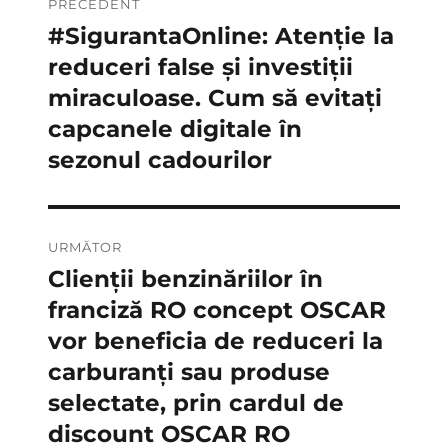
PRECEDENT
în
#SigurantaOnline: Atenție la
Articolul
anterior:
reduceri false și investiții
articole
miraculoase. Cum să evitați
capcanele digitale în
sezonul cadourilor
URMĂTOR
Clienții benzinăriilor în
Articolul
următor:
franciză RO concept OSCAR
vor beneficia de reduceri la
carburanți sau produse
selectate, prin cardul de
discount OSCAR RO