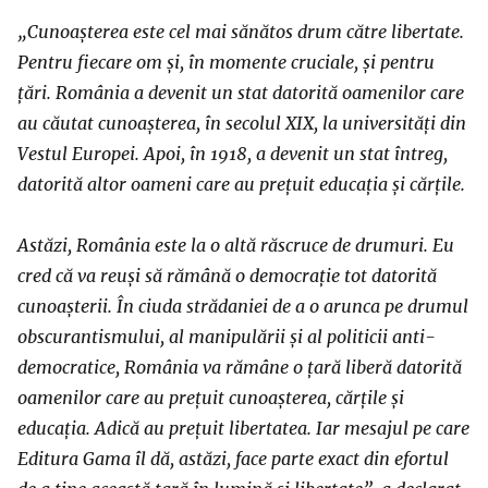
„Cunoașterea este cel mai sănătos drum către libertate.
Pentru fiecare om și, în momente cruciale, și pentru
țări. România a devenit un stat datorită oamenilor care
au căutat cunoașterea, în secolul XIX, la universități din
Vestul Europei. Apoi, în 1918, a devenit un stat întreg,
datorită altor oameni care au prețuit educația și cărțile.
Astăzi, România este la o altă răscruce de drumuri. Eu
cred că va reuși să rămână o democrație tot datorită
cunoașterii. În ciuda strădaniei de a o arunca pe drumul
obscurantismului, al manipulării și al politicii anti-
democratice, România va rămâne o țară liberă datorită
oamenilor care au prețuit cunoașterea, cărțile și
educația. Adică au prețuit libertatea. Iar mesajul pe care
Editura Gama îl dă, astăzi, face parte exact din efortul