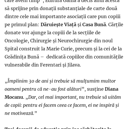
care avem timp”, Editura Gama a decis anul acesta
să sprijine prin donații substanțiale de carte două
dintre cele mai importante asociații care pun copiii
pe primul plan:
Dăruiește Viață
și
Casa Bună
. Cărțile
donate vor ajunge la copiii de la secțiile de
Oncologie, Chirurgie și Neurochirurgie din noul
Spital construit la Marie Curie, precum și la cei de la
Grădinița Bună – dedicată copiilor din comunitățile
vulnerabile din Ferentari și Jilava.
„
Împlinim 30 de ani și trebuie să mulțumim multor
oameni pentru că ne-au fost alături
”, susține
Diana
Mocanu
. „
Dar, cel mai important, nu trebuie să uităm
de copii: pentru ei facem ceea ce facem, ei ne inspiră și
ne motivează.
”