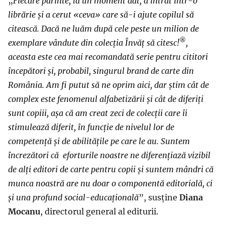
„
Fiecare părinte, la un moment dat, a intrat într-o
librărie și a cerut «ceva» care să-i ajute copilul să
citească. Dacă ne luăm după cele peste un milion de
®
exemplare vândute din colecția Învăț să citesc!
,
aceasta este cea mai recomandată serie pentru cititori
începători și, probabil, singurul brand de carte din
România. Am fi putut să ne oprim aici, dar știm cât de
complex este fenomenul alfabetizării și cât de diferiți
sunt copiii, așa că am creat zeci de colecții care îi
stimulează diferit, în funcție de nivelul lor de
competență și de abilitățile pe care le au. Suntem
încrezători că eforturile noastre ne diferențiază vizibil
de alți editori de carte pentru copii și suntem mândri că
munca noastră are nu doar o componentă editorială, ci
și una profund social-educațională
”, susține
Diana
Mocanu
, directorul general al editurii.