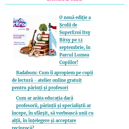
O nouă ediție a
Școlii de
SuperEroi Itsy
Bitsy pe 12
septembrie, în
Parcul Lumea
Copiilor!
Badabum: Cum îi apropiem pe copii
de lectură - atelier online gratuit
pentru părinți și profesori
Cum ar arăta educația dacă
profesorii, părinții și specialiștii ar
începe, în sfârșit, să vorbească unii cu
alții, în înțelegere și acceptare
reciprocă?