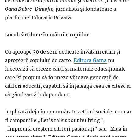
de a ține această țară în lumină și libertate”, a declarat
Oana Dobre-Dimofte
,
jurnalistă și fondatoare a
platformei Educație Privată.
Locul cărților e în mâinile copiilor
Cu aproape 30 de serii dedicate învățării citirii și
apropierii copilului de carte,
Editura Gama
nu
încetează să creeze cărți și materiale educaționale
care își propun să formeze viitoare generații de
cititori educați, capabili să înțeleagă ceea ce citesc și
să gândească independent.
Implicată deja în nenumărate acțiuni sociale, cum ar
fi campaniile „Let’s talk about bullying”,
„Împreună creștem cititori pasionați” sau „Ziua în