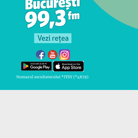
Numarul ascultatorului *ITSY (*4879)