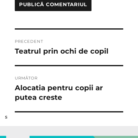
Navigare
PRECEDENT
în
Teatrul prin ochi de copil
Articolul
anterior:
articole
URMĂTOR
Alocatia pentru copii ar
Articolul
următor:
putea creste
s