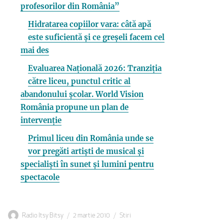
profesorilor din România”
Hidratarea copiilor vara: câtă apă
este suficientă și ce greșeli facem cel
mai des
Evaluarea Națională 2026: Tranziția
către liceu, punctul critic al
abandonului școlar. World Vision
România propune un plan de
intervenție
Primul liceu din România unde se
vor pregăti artiști de musical și
specialiști în sunet și lumini pentru
spectacole
Autor
Publicat
Categorii
Radio Itsy Bitsy
2 martie 2010
Stiri