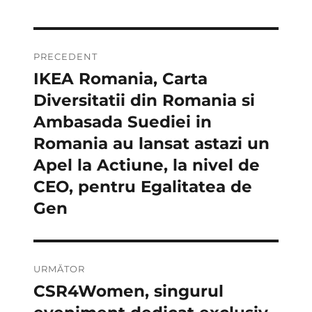
Navigare
PRECEDENT
în
IKEA Romania, Carta
Articolul
anterior:
Diversitatii din Romania si
articole
Ambasada Suediei in
Romania au lansat astazi un
Apel la Actiune, la nivel de
CEO, pentru Egalitatea de
Gen
URMĂTOR
CSR4Women, singurul
Articolul
următor: