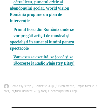
către liceu, punctul critic al
abandonului școlar. World Vision
România propune un plan de
intervenție
Primul liceu din România unde se
vor pregăti artiști de musical și
specialiști în sunet și lumini pentru
spectacole
Vara asta se ascultă, se joacă și se
răcorește la Radio Plaja Itsy Bitsy!
Autor
Publicat
Categorii
Etiche
Radio Itsy Bitsy
12 martie 2019
Evenimente
,
Timp in familie
pe
targ
,
Targuri Bucuresti 2019
,
targuri pentru parinti si copii