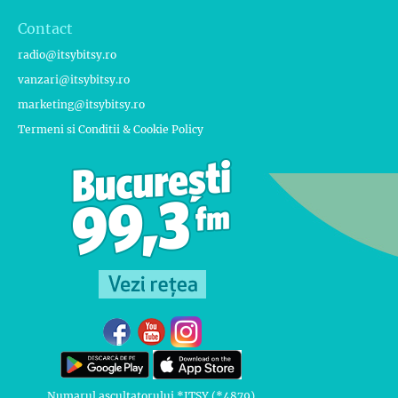
Contact
radio@itsybitsy.ro
vanzari@itsybitsy.ro
marketing@itsybitsy.ro
Termeni si Conditii & Cookie Policy
Numarul ascultatorului *ITSY (*4879)