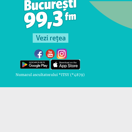
Numarul ascultatorului *ITSY (*4879)