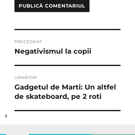
Navigare
PRECEDENT
în
Negativismul la copii
Articolul
anterior:
articole
URMĂTOR
Gadgetul de Marti: Un altfel
Articolul
următor:
de skateboard, pe 2 roti
s