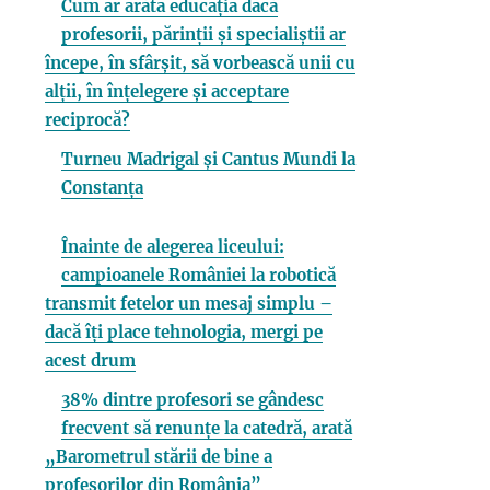
Cum ar arăta educația dacă
profesorii, părinții și specialiștii ar
începe, în sfârșit, să vorbească unii cu
alții, în înțelegere și acceptare
reciprocă?
Turneu Madrigal și Cantus Mundi la
Constanța
Înainte de alegerea liceului:
campioanele României la robotică
transmit fetelor un mesaj simplu –
dacă îți place tehnologia, mergi pe
acest drum
38% dintre profesori se gândesc
frecvent să renunțe la catedră, arată
„Barometrul stării de bine a
profesorilor din România”