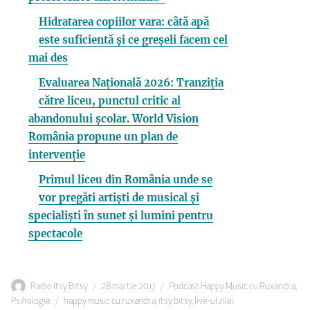
Hidratarea copiilor vara: câtă apă
este suficientă și ce greșeli facem cel
mai des
Evaluarea Națională 2026: Tranziția
către liceu, punctul critic al
abandonului școlar. World Vision
România propune un plan de
intervenție
Primul liceu din România unde se
vor pregăti artiști de musical și
specialiști în sunet și lumini pentru
spectacole
Autor
Publicat
Categorii
Radio Itsy Bitsy
28 martie 2017
Podcast Happy Music cu Ruxandra
,
Etichete
pe
Psihologie
happy music cu ruxandra
,
itsy bitsy
,
live-ul zilei