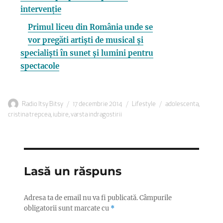
intervenție
Primul liceu din România unde se
vor pregăti artiști de musical și
specialiști în sunet și lumini pentru
spectacole
Autor
Publicat
Categorii
Etichete
Radio Itsy Bitsy
17 decembrie 2014
Lifestyle
adolescenta
,
pe
cristina trepcea
,
iubire
,
varsta indragostirii
Lasă un răspuns
Adresa ta de email nu va fi publicată.
Câmpurile
obligatorii sunt marcate cu
*