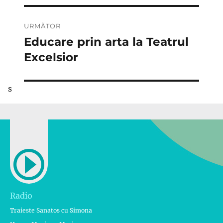
URMĂTOR
Educare prin arta la Teatrul
Articolul
următor:
Excelsior
s
Radio
Traieste Sanatos cu Simona