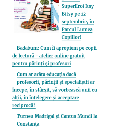
SuperEroi Itsy
Bitsy pe 12
septembrie, în
Parcul Lumea
Copiilor!
Badabum: Cum îi apropiem pe copii
de lectură - atelier online gratuit
pentru părinți și profesori
Cum ar arăta educația dacă
profesorii, părinții și specialiștii ar
începe, în sfârșit, să vorbească unii cu
alții, în înțelegere și acceptare
reciprocă?
Turneu Madrigal și Cantus Mundi la
Constanța