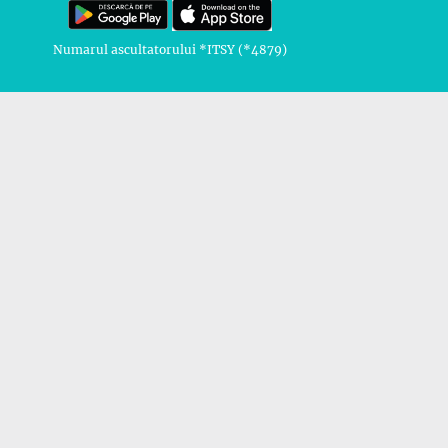
Numarul ascultatorului *ITSY (*4879)