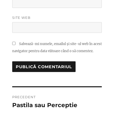
SITE WEB
Salvează-mi numele, emailul și site-ul web în acest
navigator pentru data viitoare când o să comentez.
Navigare
PRECEDENT
în
Pastila sau Perceptie
Articolul
anterior:
articole