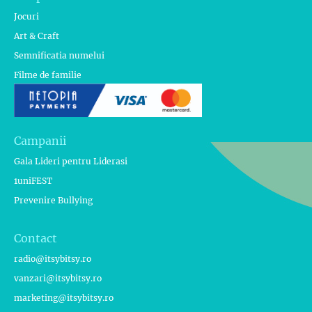
Jocuri
Art & Craft
Semnificatia numelui
Filme de familie
Campanii
Gala Lideri pentru Liderasi
1uniFEST
Prevenire Bullying
Contact
radio@itsybitsy.ro
vanzari@itsybitsy.ro
marketing@itsybitsy.ro