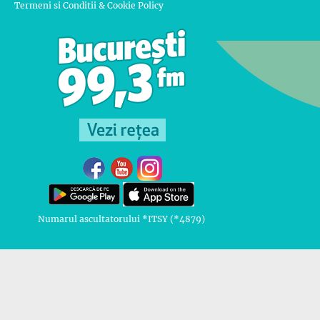
Termeni si Conditii & Cookie Policy
Numarul ascultatorului *ITSY (*4879)