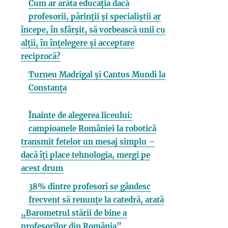
Cum ar arăta educația dacă
profesorii, părinții și specialiștii ar
începe, în sfârșit, să vorbească unii cu
alții, în înțelegere și acceptare
reciprocă?
Turneu Madrigal și Cantus Mundi la
Constanța
Înainte de alegerea liceului:
campioanele României la robotică
transmit fetelor un mesaj simplu –
dacă îți place tehnologia, mergi pe
acest drum
38% dintre profesori se gândesc
frecvent să renunțe la catedră, arată
„Barometrul stării de bine a
profesorilor din România”