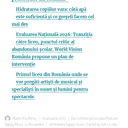
Hidratarea copiilor vara: câtă apă
este suficientă și ce greșeli facem cel
mai des
Evaluarea Națională 2026: Tranziția
către liceu, punctul critic al
abandonului școlar. World Vision
România propune un plan de
intervenție
Primul liceu din România unde se
vor pregăti artiști de musical și
specialiști în sunet și lumini pentru
spectacole
Autor
Publicat
Categorii
Radio Itsy Bitsy
19 ianuarie 2017
Dezvoltare personala
,
Podcast
pe
Etichete
Happy Music cu Ruxandra
dimineata
,
happy music
,
itsy bitsy
,
live-ul zilei
,