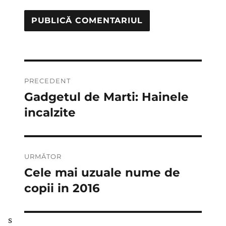
Navigare
PRECEDENT
în
Gadgetul de Marti: Hainele
Articolul
anterior:
incalzite
articole
URMĂTOR
Cele mai uzuale nume de
Articolul
următor:
copii in 2016
s