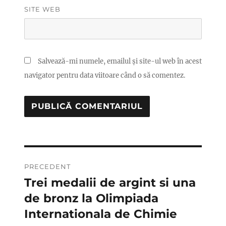
SITE WEB
Salvează-mi numele, emailul și site-ul web în acest
navigator pentru data viitoare când o să comentez.
Navigare
PRECEDENT
în
Trei medalii de argint si una
Articolul
anterior:
de bronz la Olimpiada
articole
Internationala de Chimie