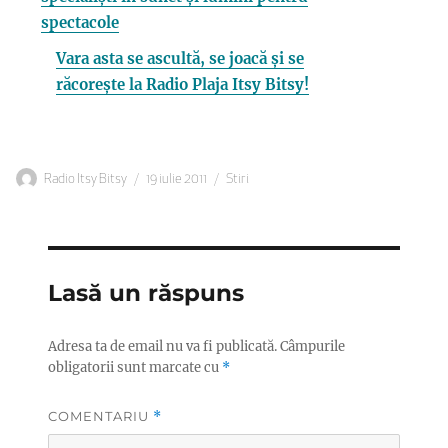
spectacole
Vara asta se ascultă, se joacă și se
răcorește la Radio Plaja Itsy Bitsy!
Autor
Publicat
Categorii
Radio Itsy Bitsy
19 iulie 2011
Stiri
pe
Lasă un răspuns
Adresa ta de email nu va fi publicată.
Câmpurile
obligatorii sunt marcate cu
*
COMENTARIU
*