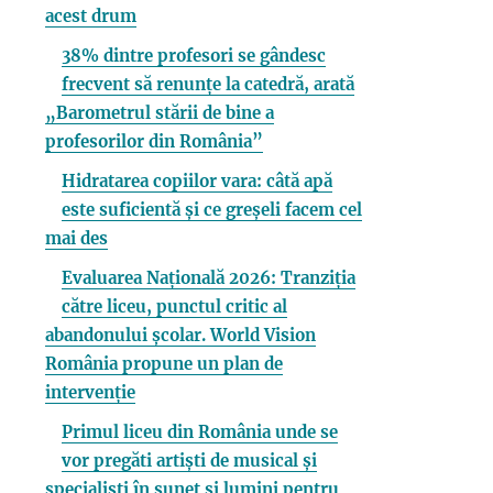
acest drum
38% dintre profesori se gândesc
frecvent să renunțe la catedră, arată
„Barometrul stării de bine a
profesorilor din România”
Hidratarea copiilor vara: câtă apă
este suficientă și ce greșeli facem cel
mai des
Evaluarea Națională 2026: Tranziția
către liceu, punctul critic al
abandonului școlar. World Vision
România propune un plan de
intervenție
Primul liceu din România unde se
vor pregăti artiști de musical și
specialiști în sunet și lumini pentru