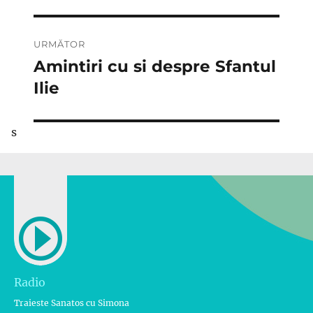
URMĂTOR
Amintiri cu si despre Sfantul
Articolul
următor:
Ilie
s
Radio
Traieste Sanatos cu Simona