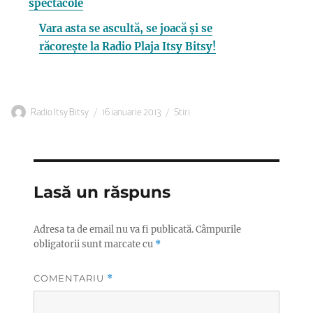
spectacole
Vara asta se ascultă, se joacă și se
răcorește la Radio Plaja Itsy Bitsy!
Autor
Publicat
Categorii
Radio Itsy Bitsy
16 ianuarie 2013
Stiri
pe
Lasă un răspuns
Adresa ta de email nu va fi publicată.
Câmpurile
obligatorii sunt marcate cu
*
COMENTARIU
*