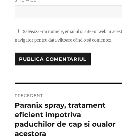
SITE WEB
Salvează-mi numele, emailul și site-ul web în acest
navigator pentru data viitoare când o să comentez.
Navigare
PRECEDENT
în
Paranix spray, tratament
Articolul
anterior:
eficient impotriva
articole
paduchilor de cap si oualor
acestora