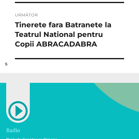
URMĂTOR
Tinerete fara Batranete la
Articolul
următor:
Teatrul National pentru
Copii ABRACADABRA
s
Radio