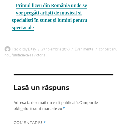
Primul liceu din România unde se
vor pregăti artiști de musical și
specialiști în sunet și lumini pentru
spectacole
Autor
Publicat
Categorii
Etichete
Radio Itsy Bitsy
27 noiembrie 2018
Evenimente
concert anul
pe
nou
,
fundatia calea victoriei
Lasă un răspuns
Adresa ta de email nu va fi publicată.
Câmpurile
obligatorii sunt marcate cu
*
COMENTARIU
*