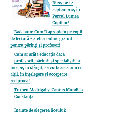
Bitsy pe 12
septembrie, în
Parcul Lumea
Copiilor!
Badabum: Cum îi apropiem pe copii
de lectură - atelier online gratuit
pentru părinți și profesori
Cum ar arăta educația dacă
profesorii, părinții și specialiștii ar
începe, în sfârșit, să vorbească unii cu
alții, în înțelegere și acceptare
reciprocă?
Turneu Madrigal și Cantus Mundi la
Constanța
Înainte de alegerea liceului: