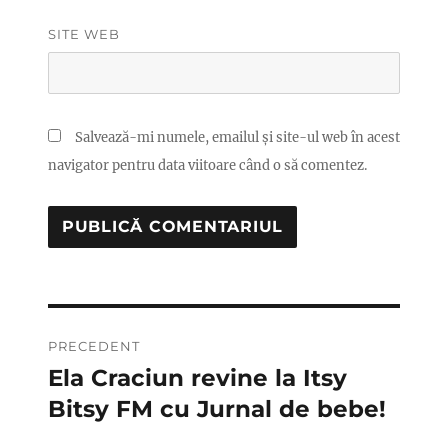
SITE WEB
Salvează-mi numele, emailul și site-ul web în acest
navigator pentru data viitoare când o să comentez.
Navigare
PRECEDENT
în
Ela Craciun revine la Itsy
Articolul
anterior:
Bitsy FM cu Jurnal de bebe!
articole