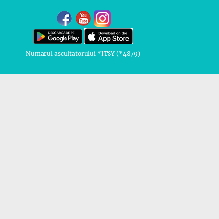
Numarul ascultatorului *ITSY (*4879)