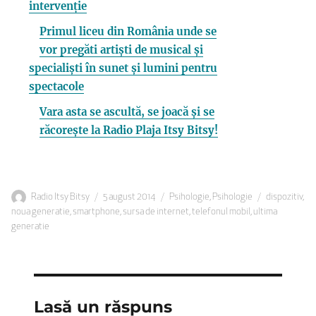
intervenție
Primul liceu din România unde se
vor pregăti artiști de musical și
specialiști în sunet și lumini pentru
spectacole
Vara asta se ascultă, se joacă și se
răcorește la Radio Plaja Itsy Bitsy!
Autor
Publicat
Categorii
Etichete
Radio Itsy Bitsy
5 august 2014
Psihologie
,
Psihologie
dispozitiv
,
pe
noua generatie
,
smartphone
,
sursa de internet
,
telefonul mobil
,
ultima
generatie
Lasă un răspuns