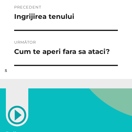
Navigare
PRECEDENT
în
Ingrijirea tenului
Articolul
anterior:
articole
URMĂTOR
Cum te aperi fara sa ataci?
Articolul
următor:
s