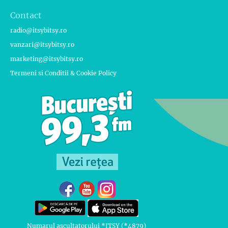
Contact
radio@itsybitsy.ro
vanzari@itsybitsy.ro
marketing@itsybitsy.ro
Termeni si Conditii & Cookie Policy
Numarul ascultatorului *ITSY (*4879)