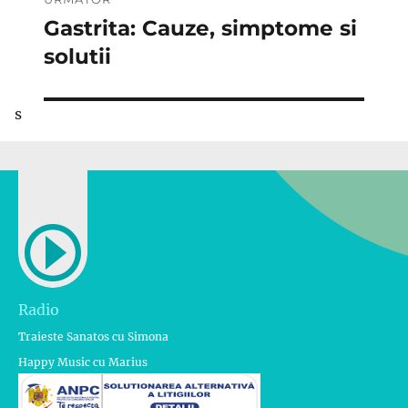
Gastrita: Cauze, simptome si
Articolul
următor:
solutii
s
Radio
Traieste Sanatos cu Simona
Happy Music cu Marius