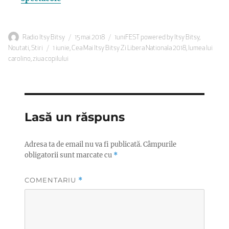
Autor
Publicat
Categorii
Radio Itsy Bitsy
15 mai 2018
1uniFEST powered by Itsy Bitsy
,
Etichete
pe
Noutati
,
Stiri
1 iunie
,
Cea Mai Itsy Bitsy Zi Libera Nationala 2018
,
lumea lui
carolino
,
ziua copilului
Lasă un răspuns
Adresa ta de email nu va fi publicată.
Câmpurile
obligatorii sunt marcate cu
*
COMENTARIU
*