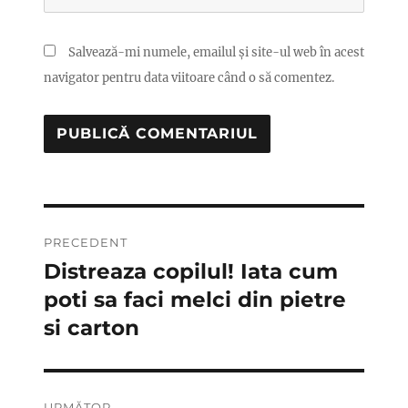
Salvează-mi numele, emailul și site-ul web în acest
navigator pentru data viitoare când o să comentez.
Navigare
PRECEDENT
în
Distreaza copilul! Iata cum
Articolul
anterior:
poti sa faci melci din pietre
articole
si carton
URMĂTOR