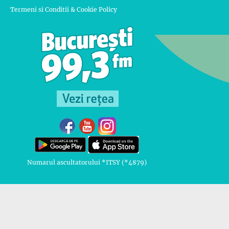
Termeni si Conditii & Cookie Policy
Numarul ascultatorului *ITSY (*4879)