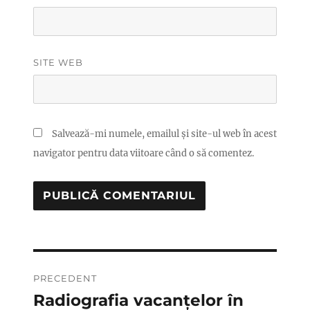
SITE WEB
Salvează-mi numele, emailul și site-ul web în acest
navigator pentru data viitoare când o să comentez.
Navigare
PRECEDENT
în
Radiografia vacanțelor în
Articolul