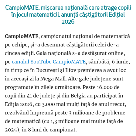
CampioMATE, mișcarea națională care atrage copiii
în jocul matematicii, anunță câștigătorii Ediției
2026
CampioMATE
, campionatul național de matematică
pe echipe, și-a desemnat câștigătorii celei de-a
cincea ediții. Gala națională s-a desfășurat online,
pe
canalul YouTube CampioMATE
, sâmbătă, 6 iunie,
în timp ce în București și Ilfov premierea a avut loc
în aceeași zi la Mega Mall. Alte gale județene sunt
programate în zilele următoare. Peste 16.000 de
copii din 41 de județe și din Belgia au participat în
Ediția 2026, cu 3.000 mai mulți față de anul trecut,
rezolvând împreună peste 3 milioane de probleme
de matematică (cu 1,3 milioane mai multe față de
2025), în 8 luni de campionat.