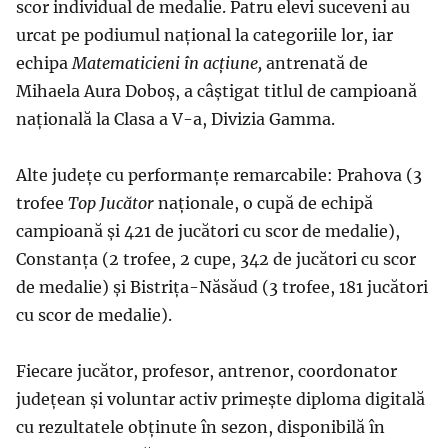
scor individual de medalie. Patru elevi suceveni au
urcat pe podiumul național la categoriile lor, iar
echipa
Matematicieni în acțiune,
antrenată de
Mihaela Aura Doboș, a câștigat titlul de campioană
națională la Clasa a V-a, Divizia Gamma.
Alte județe cu performanțe remarcabile: Prahova (3
trofee
Top Juc
ător
naționale, o cupă de echipă
campioană și 421 de jucători cu scor de medalie),
Constanța (2 trofee, 2 cupe, 342 de jucători cu scor
de medalie) și Bistrița-Năsăud (3 trofee, 181 jucători
cu scor de medalie).
Fiecare jucător, profesor, antrenor, coordonator
județean și voluntar activ primește diploma digitală
cu rezultatele obținute în sezon, disponibilă în