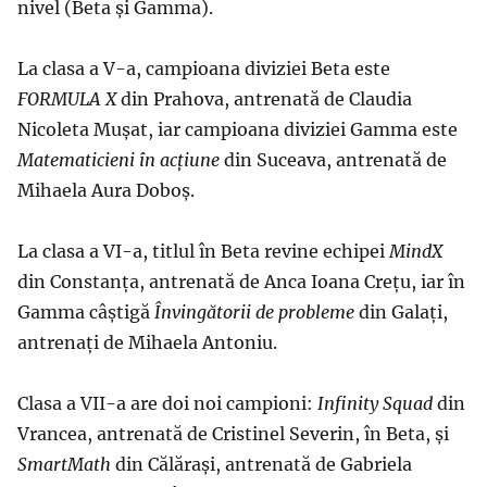
nivel (Beta și Gamma).
La clasa a V-a, campioana diviziei Beta este
FORMULA X
din Prahova, antrenată de Claudia
Nicoleta Mușat, iar campioana diviziei Gamma este
Matematicieni în acțiune
din Suceava, antrenată de
Mihaela Aura Doboș.
La clasa a VI-a, titlul în Beta revine echipei
MindX
din Constanța, antrenată de Anca Ioana Crețu, iar în
Gamma câștigă
Învingătorii
de probleme
din Galați,
antrenați de Mihaela Antoniu.
Clasa a VII-a are doi noi campioni:
Infinity Squad
din
Vrancea, antrenată de Cristinel Severin, în Beta, și
SmartMath
din Călărași, antrenată de Gabriela