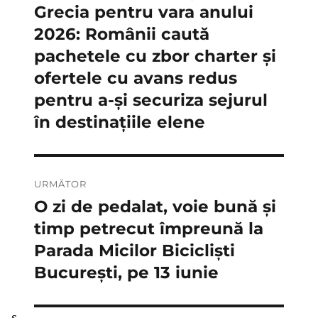
anterior:
Grecia pentru vara anului
articole
2026: Românii caută
pachetele cu zbor charter și
ofertele cu avans redus
pentru a-și securiza sejurul
în destinațiile elene
URMĂTOR
O zi de pedalat, voie bună și
Articolul
următor:
timp petrecut împreună la
Parada Micilor Bicicliști
București, pe 13 iunie
s