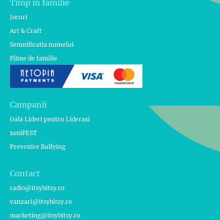
Timp in familie
Jocuri
Art & Craft
Semnificatia numelui
Filme de familie
Campanii
Gala Lideri pentru Liderasi
1uniFEST
Prevenire Bullying
Contact
radio@itsybitsy.ro
vanzari@itsybitsy.ro
marketing@itsybitsy.ro