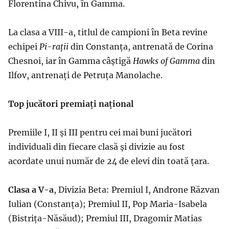
Florentina Chivu, în Gamma.
La clasa a VIII-a, titlul de campioni în Beta revine
echipei
Pi-rații
din Constanța, antrenată de Corina
Chesnoi, iar în Gamma câștigă
Hawks
of
Gamma
din
Ilfov, antrenați de Petruța Manolache.
Top jucători premiați național
Premiile I, II și III pentru cei mai buni jucători
individuali din fiecare clasă și divizie au fost
acordate unui număr de 24 de elevi din toată țara.
Clasa a V-a
, Divizia Beta: Premiul I, Androne Răzvan
Iulian (Constanța); Premiul II, Pop Maria-Isabela
(Bistrița-Năsăud); Premiul III, Dragomir Matias