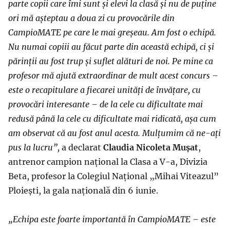
parte copii care îmi sunt și elevi la clasă și nu de puține
ori mă așteptau a doua zi cu provocările din
CampioMATE pe care le mai greșeau. Am fost o echipă.
Nu numai copiii au făcut parte din această echipă, ci și
părinții au fost trup și suflet alături de noi. Pe mine ca
profesor mă ajută extraordinar de mult acest concurs –
este o recapitulare a fiecarei unități de învățare, cu
provocări interesante – de la cele cu dificultate mai
redusă până la cele cu dificultate mai ridicată, așa cum
am observat că au fost anul acesta. Mulțumim că ne-ați
pus la lucru”,
a declarat
Claudia Nicoleta Mușat
,
antrenor campion național la Clasa a V-a, Divizia
Beta, profesor la Colegiul Național „Mihai Viteazul”
Ploiești, la gala națională din 6 iunie.
„Echipa este foarte importantă în CampioMATE – este