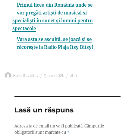
Primul liceu din România unde se
vor pregăti artiști de musical și
specialiști în sunet și lumini pentru
spectacole
Vara asta se ascultă, se joacă și se
răcorește la Radio Plaja Itsy Bitsy!
Autor
Publicat
Categorii
Radio Itsy Bitsy
9 iunie 2026
Stiri
pe
Lasă un răspuns
Adresa ta de email nu va fi publicată.
Câmpurile
obligatorii sunt marcate cu
*