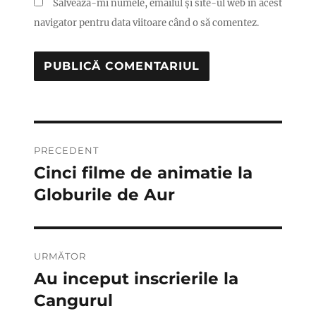
Salvează-mi numele, emailul și site-ul web în acest
navigator pentru data viitoare când o să comentez.
Navigare
PRECEDENT
în
Cinci filme de animatie la
Articolul
anterior:
Globurile de Aur
articole
URMĂTOR
Au inceput inscrierile la
Articolul
următor:
Cangurul