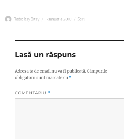
Autor
Publicat
Categorii
Radio Itsy Bitsy
13 ianuarie 2010
Stiri
pe
Lasă un răspuns
Adresa ta de email nu va fi publicată.
Câmpurile
obligatorii sunt marcate cu
*
COMENTARIU
*