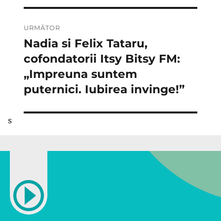
URMĂTOR
Nadia si Felix Tataru,
Articolul
următor:
cofondatorii Itsy Bitsy FM:
„Impreuna suntem
puternici. Iubirea invinge!”
s