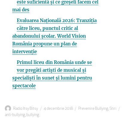
este suficientă și ce greșeli facem cel
mai des
Evaluarea Națională 2026: Tranziția
către liceu, punctul critic al
abandonului școlar. World Vision
România propune un plan de
intervenție
Primul liceu din România unde se
vor pregăti artiști de musical și
specialiști în sunet și lumini pentru
spectacole
Autor
Publicat
Categorii
Etiche
Radio Itsy Bitsy
4 decembrie 2018
Prevenire Bullying
,
Stiri
pe
anti-bullying
,
bullying