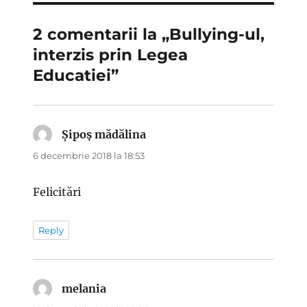
2 comentarii la „Bullying-ul,
interzis prin Legea
Educatiei”
Șipoș mădălina
spune:
6 decembrie 2018 la 18:53
Felicitări
Reply
melania
spune: