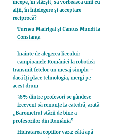
începe, în sfârșit, să vorbească unii cu
alții, în înțelegere și acceptare
reciprocă?
Turneu Madrigal și Cantus Mundi la
Constanța
Înainte de alegerea liceului:
campioanele României la robotică
transmit fetelor un mesaj simplu –
dacă îți place tehnologia, mergi pe
acest drum
38% dintre profesori se gândesc
frecvent să renunțe la catedră, arată
„Barometrul stării de bine a
profesorilor din România”
Hidratarea copiilor vara: câtă apă