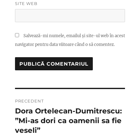
SITE WEB
Salvează-mi numele, emailul și site-ul web în acest
navigator pentru data viitoare când o să comentez.
Navigare
PRECEDENT
în
Dora Ortelecan-Dumitrescu:
Articolul
anterior:
”Mi-as dori ca oamenii sa fie
articole
veseli”