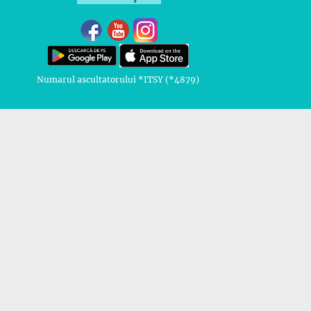
Numarul ascultatorului *ITSY (*4879)