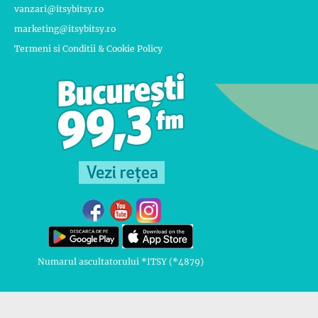
vanzari@itsybitsy.ro
marketing@itsybitsy.ro
Termeni si Conditii & Cookie Policy
Numarul ascultatorului *ITSY (*4879)