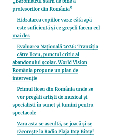
„Barometrul stării de bine a
profesorilor din România”
Hidratarea copiilor vara: câtă apă
este suficientă și ce greșeli facem cel
mai des
Evaluarea Națională 2026: Tranziția
către liceu, punctul critic al
abandonului școlar. World Vision
România propune un plan de
intervenție
Primul liceu din România unde se
vor pregăti artiști de musical și
specialiști în sunet și lumini pentru
spectacole
Vara asta se ascultă, se joacă și se
răcorește la Radio Plaja Itsy Bitsy!