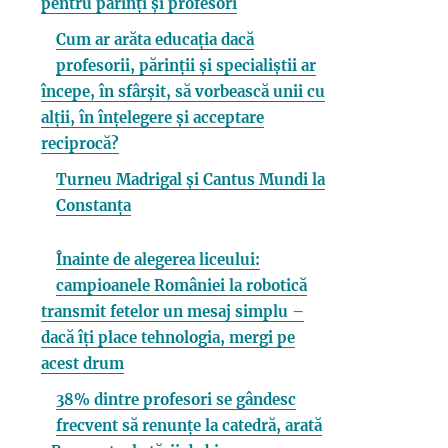
pentru părinți și profesori
Cum ar arăta educația dacă
profesorii, părinții și specialiștii ar
începe, în sfârșit, să vorbească unii cu
alții, în înțelegere și acceptare
reciprocă?
Turneu Madrigal și Cantus Mundi la
Constanța
Înainte de alegerea liceului:
campioanele României la robotică
transmit fetelor un mesaj simplu –
dacă îți place tehnologia, mergi pe
acest drum
38% dintre profesori se gândesc
frecvent să renunțe la catedră, arată