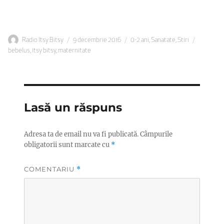
Autor
Publicat
Categorii
Etichete
Radio Itsy Bitsy
9 decembrie 2016
0-2 ani
,
Sanatate
,
Stiri
pe
bebelus
,
itsy bitsy
,
maternitate
Lasă un răspuns
Adresa ta de email nu va fi publicată.
Câmpurile
obligatorii sunt marcate cu
*
COMENTARIU
*