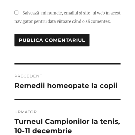
Salvează-mi numele, emailul și site-ul web în acest
navigator pentru data viitoare când o să comentez.
Navigare
PRECEDENT
în
Remedii homeopate la copii
Articolul
anterior:
articole
URMĂTOR
Turneul Campionilor la tenis,
Articolul
următor:
10-11 decembrie