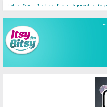
Itsy Bitsy
bucurie in familie
Radio
Scoala de SuperEroi
Parinti
Timp in familie
Campa