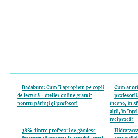
Badabum: Cum îi apropiem pe copii
Cum ar ară
de lectură - atelier online gratuit
profesorii,
pentru părinți și profesori
începe, în s
alții, în înț
reciprocă?
38% dintre profesori se gândesc
Hidratarea