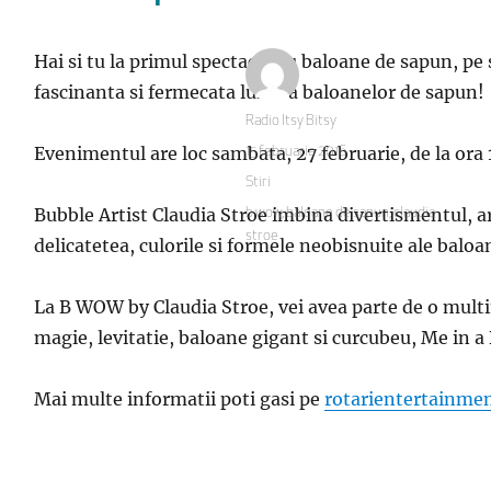
Hai si tu la primul spectacol cu baloane de sapun, pe 
fascinanta si fermecata lume a baloanelor de sapun!
Autor
Radio Itsy Bitsy
Evenimentul are loc sambata, 27 februarie, de la ora 1
Publicat
15 februarie 2016
pe
Categorii
Stiri
Bubble Artist Claudia Stroe imbina divertismentul, a
Etichete
b wow
,
baloane de sapun
,
claudia
stroe
delicatetea, culorile si formele neobisnuite ale baloa
La B WOW by Claudia Stroe, vei avea parte de o multi
magie, levitatie, baloane gigant si curcubeu, Me in a 
Mai multe informatii poti gasi pe
rotarientertainmen