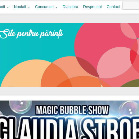
nii
Noutati
Concursuri
Diaspora
Despre noi
Contact