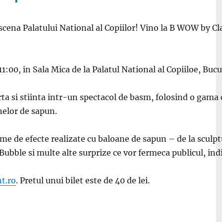
scena Palatului National al Copiilor! Vino la B WOW by Cla
1:00, in Sala Mica de la Palatul National al Copiiloe, Bucu
rta si stiinta intr-un spectacol de basm, folosind o gama
nelor de sapun.
me de efecte realizate cu baloane de sapun – de la sculpt
Bubble si multe alte surprize ce vor fermeca publicul, ind
t.ro
. Pretul unui bilet este de 40 de lei.