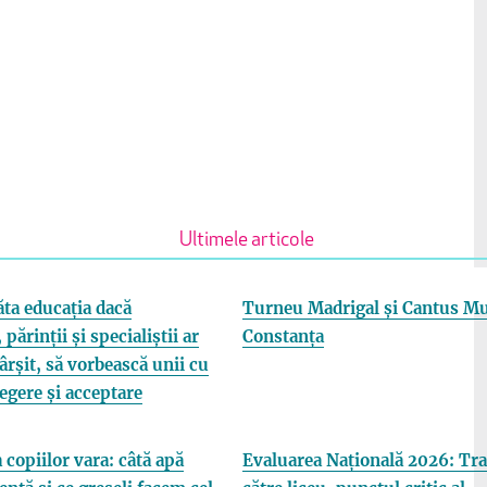
Ultimele articole
ta educația dacă
Turneu Madrigal și Cantus Mu
 părinții și specialiștii ar
Constanța
fârșit, să vorbească unii cu
elegere și acceptare
 copiilor vara: câtă apă
Evaluarea Națională 2026: Tra