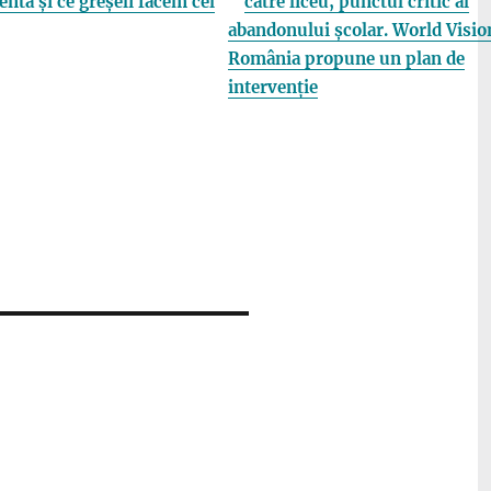
entă și ce greșeli facem cel
către liceu, punctul critic al
abandonului școlar. World Visio
România propune un plan de
intervenție