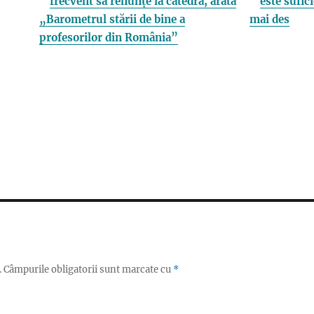
frecvent să renunțe la catedră, arată
este sufici
„Barometrul stării de bine a
mai des
profesorilor din România”
.
Câmpurile obligatorii sunt marcate cu
*