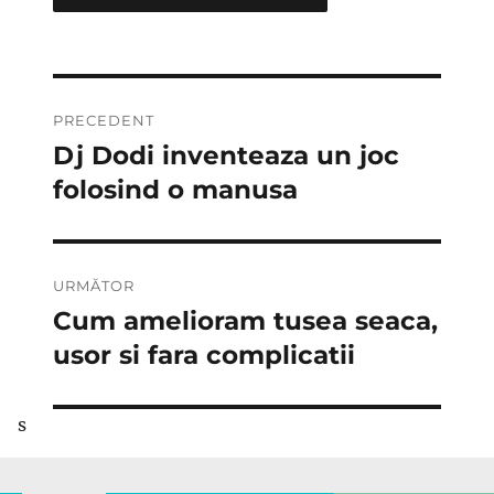
Navigare
PRECEDENT
în
Dj Dodi inventeaza un joc
Articolul
anterior:
folosind o manusa
articole
URMĂTOR
Cum amelioram tusea seaca,
Articolul
următor:
usor si fara complicatii
s