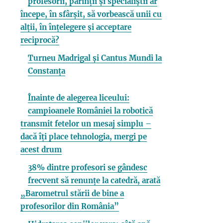
profesorii, părinții și specialiștii ar
începe, în sfârșit, să vorbească unii cu
alții, în înțelegere și acceptare
reciprocă?
Turneu Madrigal și Cantus Mundi la
Constanța
Înainte de alegerea liceului:
campioanele României la robotică
transmit fetelor un mesaj simplu –
dacă îți place tehnologia, mergi pe
acest drum
38% dintre profesori se gândesc
frecvent să renunțe la catedră, arată
„Barometrul stării de bine a
profesorilor din România”