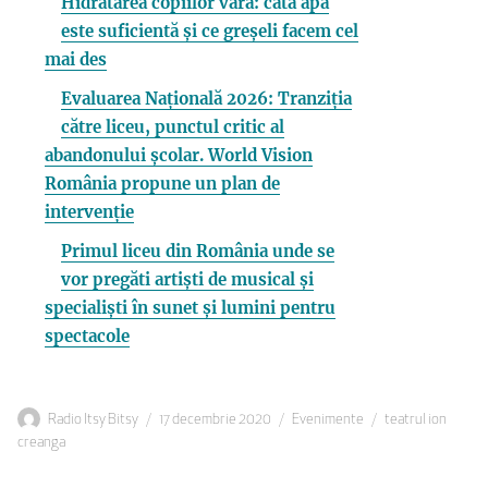
Hidratarea copiilor vara: câtă apă
este suficientă și ce greșeli facem cel
mai des
Evaluarea Națională 2026: Tranziția
către liceu, punctul critic al
abandonului școlar. World Vision
România propune un plan de
intervenție
Primul liceu din România unde se
vor pregăti artiști de musical și
specialiști în sunet și lumini pentru
spectacole
Autor
Publicat
Categorii
Etichete
Radio Itsy Bitsy
17 decembrie 2020
Evenimente
teatrul ion
pe
creanga