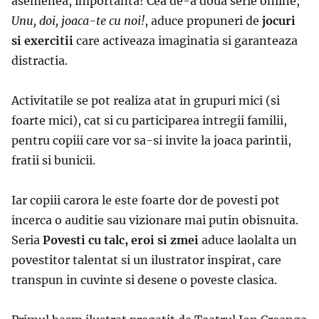
asemenea, importanta! Cea de-a doua serie online,
Unu, doi, joaca-te cu noi!
, aduce propuneri de
jocuri
si exercitii
care activeaza imaginatia si garanteaza
distractia.
Activitatile se pot realiza atat in grupuri mici (si
foarte mici), cat si cu participarea intregii familii,
pentru copiii care vor sa-si invite la joaca parintii,
fratii si bunicii.
Iar copiii carora le este foarte dor de povesti pot
incerca o auditie sau vizionare mai putin obisnuita.
Seria
Povesti cu talc, eroi si zmei
aduce laolalta un
povestitor talentat si un ilustrator inspirat, care
transpun in cuvinte si desene o poveste clasica.