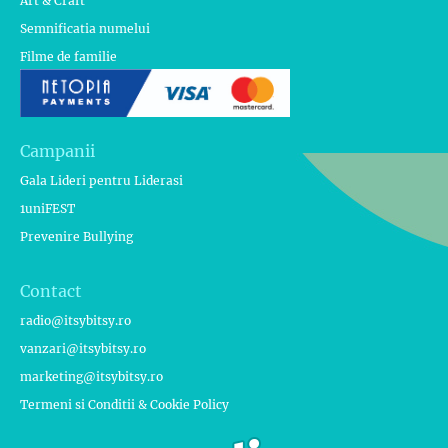
Art & Craft
Semnificatia numelui
Filme de familie
Campanii
Gala Lideri pentru Liderasi
1uniFEST
Prevenire Bullying
Contact
radio@itsybitsy.ro
vanzari@itsybitsy.ro
marketing@itsybitsy.ro
Termeni si Conditii & Cookie Policy