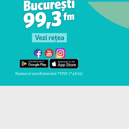
Numarul ascultatorului *ITSY (*4879)