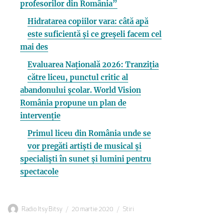
profesorilor din România”
Hidratarea copiilor vara: câtă apă
este suficientă și ce greșeli facem cel
mai des
Evaluarea Națională 2026: Tranziția
către liceu, punctul critic al
abandonului școlar. World Vision
România propune un plan de
intervenție
Primul liceu din România unde se
vor pregăti artiști de musical și
specialiști în sunet și lumini pentru
spectacole
Autor
Publicat
Categorii
Radio Itsy Bitsy
20 martie 2020
Stiri
pe