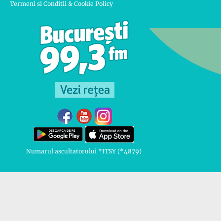
Termeni si Conditii & Cookie Policy
Numarul ascultatorului *ITSY (*4879)