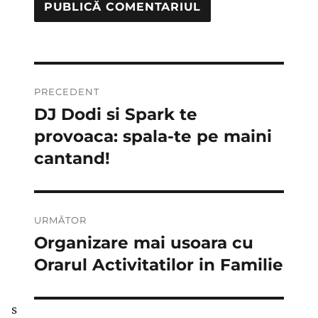
Navigare
PRECEDENT
în
DJ Dodi si Spark te
Articolul
anterior:
provoaca: spala-te pe maini
articole
cantand!
URMĂTOR
Organizare mai usoara cu
Articolul
următor:
Orarul Activitatilor in Familie
s