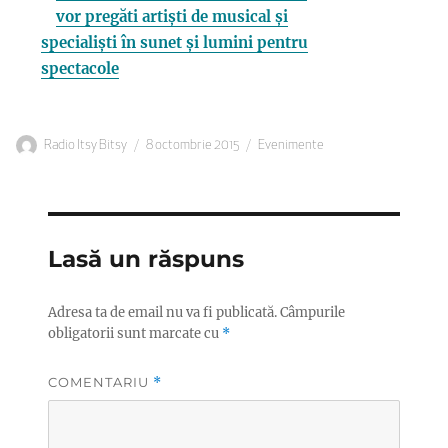
vor pregăti artiști de musical și
specialiști în sunet și lumini pentru
spectacole
Autor
Publicat
Categorii
Radio Itsy Bitsy
8 octombrie 2015
Evenimente
pe
Lasă un răspuns
Adresa ta de email nu va fi publicată.
Câmpurile
obligatorii sunt marcate cu
*
COMENTARIU
*