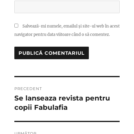
Salvează-mi numele, emailul și site-ul web în acest
navigator pentru data viitoare când o să comentez.
Navigare
PRECEDENT
în
Se lanseaza revista pentru
Articolul
anterior:
copii Fabulafia
articole
URMĂTOR