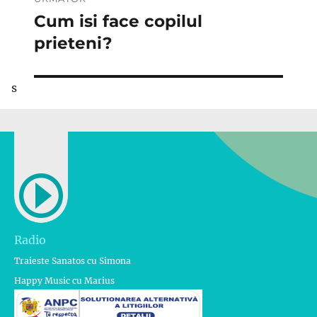
Cum isi face copilul
Articolul
următor:
prieteni?
s
Radio
Traieste Sanatos cu Simona
Happy Music cu Marius