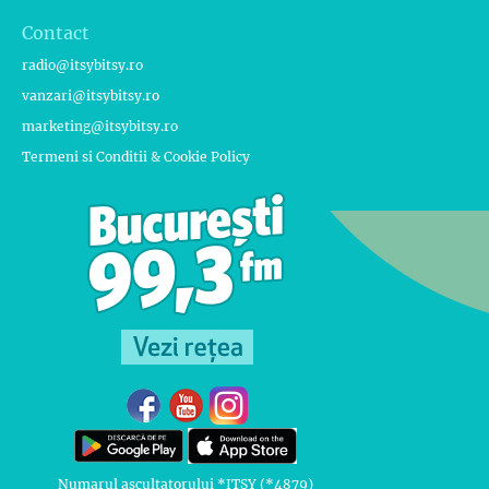
Contact
radio@itsybitsy.ro
vanzari@itsybitsy.ro
marketing@itsybitsy.ro
Termeni si Conditii & Cookie Policy
Numarul ascultatorului *ITSY (*4879)