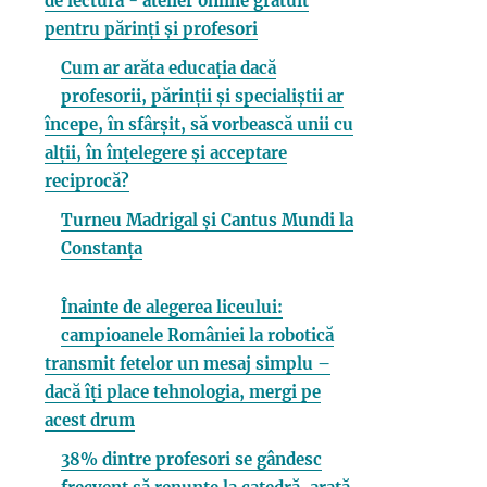
de lectură - atelier online gratuit
pentru părinți și profesori
Cum ar arăta educația dacă
profesorii, părinții și specialiștii ar
începe, în sfârșit, să vorbească unii cu
alții, în înțelegere și acceptare
reciprocă?
Turneu Madrigal și Cantus Mundi la
Constanța
Înainte de alegerea liceului:
campioanele României la robotică
transmit fetelor un mesaj simplu –
dacă îți place tehnologia, mergi pe
acest drum
38% dintre profesori se gândesc