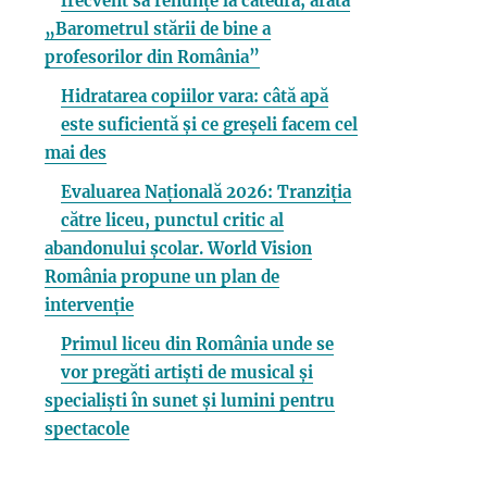
frecvent să renunțe la catedră, arată
„Barometrul stării de bine a
profesorilor din România”
Hidratarea copiilor vara: câtă apă
este suficientă și ce greșeli facem cel
mai des
Evaluarea Națională 2026: Tranziția
către liceu, punctul critic al
abandonului școlar. World Vision
România propune un plan de
intervenție
Primul liceu din România unde se
vor pregăti artiști de musical și
specialiști în sunet și lumini pentru
spectacole