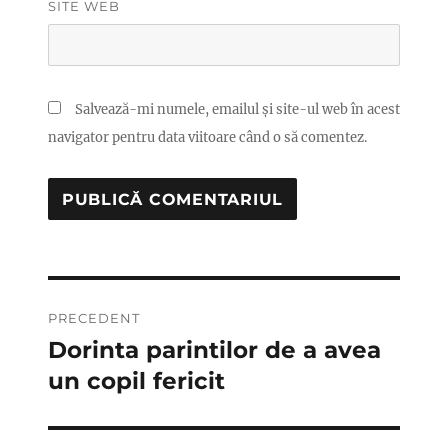
SITE WEB
Salvează-mi numele, emailul și site-ul web în acest
navigator pentru data viitoare când o să comentez.
Navigare
PRECEDENT
în
Dorinta parintilor de a avea
Articolul
anterior:
un copil fericit
articole