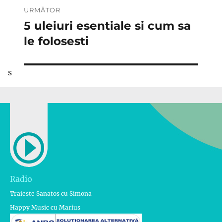
URMĂTOR
5 uleiuri esentiale si cum sa
Articolul
următor:
le folosesti
s
Radio
Traieste Sanatos cu Simona
Happy Music cu Marius