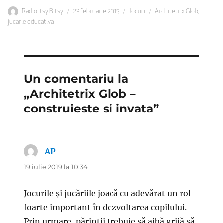
Autor
Publicat
Categorii
Etichete
Radio Itsy Bitsy
23 februarie 2015
Jocuri
Architetrix Glob
,
pe
jucarie educativa
Un comentariu la
„Architetrix Glob –
construieste si invata”
AP
spune:
19 iulie 2019 la 10:34
Jocurile și jucăriile joacă cu adevărat un rol
foarte important în dezvoltarea copilului.
Prin urmare, părinții trebuie să aibă grijă să