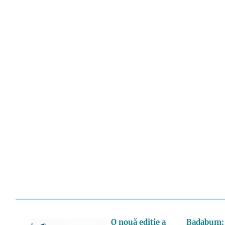
O nouă ediție a
Badabum: 