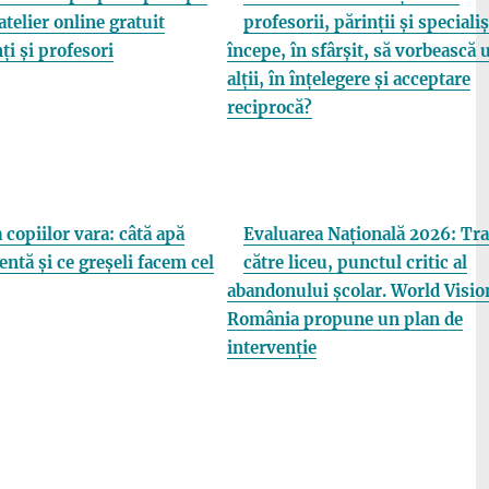
atelier online gratuit
profesorii, părinții și specialiș
ți și profesori
începe, în sfârșit, să vorbească 
alții, în înțelegere și acceptare
reciprocă?
 copiilor vara: câtă apă
Evaluarea Națională 2026: Tra
entă și ce greșeli facem cel
către liceu, punctul critic al
abandonului școlar. World Visio
România propune un plan de
intervenție