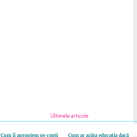
Ultimele articole
Cum îi apropiem pe copii
Cum ar arăta educația dacă