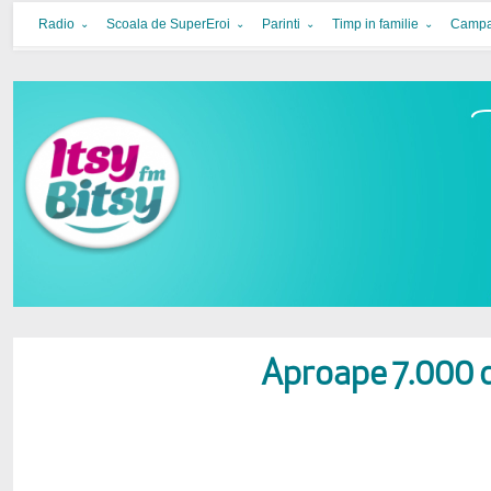
Itsy Bitsy
bucurie in familie
Radio
Scoala de SuperEroi
Parinti
Timp in familie
Campa
Aproape 7.000 d