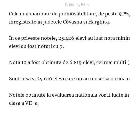
Autor
Radio Itsy Bitsy
Cele mai mari rate de promovabilitate, de peste 91%, s
Publicat
20 mai 2010
pe
inregistrate in judetele Covasna si Harghita.
Categorii
Stiri
In ce priveste notele, 25.426 elevi au luat nota minim
elevi au fost notati cu 9.
Nota 10 a fost obtinuta de 6.819 elevi, cei mai multi (
Sunt insa si 25.616 elevi care nu au reusit sa obtina 
Notele obtinute la evaluarea nationala vor fi luate in
clasa a VII-a.