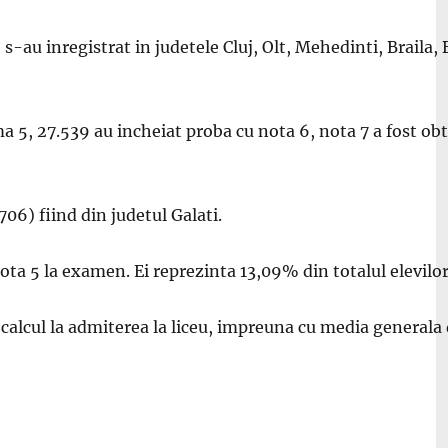
-au inregistrat in judetele Cluj, Olt, Mehedinti, Braila, 
a 5, 27.539 au incheiat proba cu nota 6, nota 7 a fost obt
706) fiind din judetul Galati.
nota 5 la examen. Ei reprezinta 13,09% din totalul elevilo
 calcul la admiterea la liceu, impreuna cu media generala d