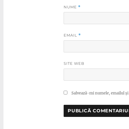
NUME
*
EMAIL
*
SITE WEB
Salvează-mi numele, emailul și 