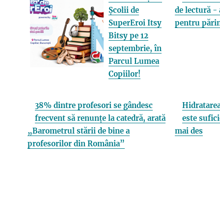
Școlii de
de lectură - 
SuperEroi Itsy
pentru părin
Bitsy pe 12
septembrie, în
Parcul Lumea
Copiilor!
38% dintre profesori se gândesc
Hidratarea
frecvent să renunțe la catedră, arată
este sufici
„Barometrul stării de bine a
mai des
profesorilor din România”