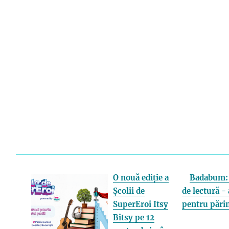
O nouă ediție a
Badabum: 
Școlii de
de lectură - 
SuperEroi Itsy
pentru părin
Bitsy pe 12