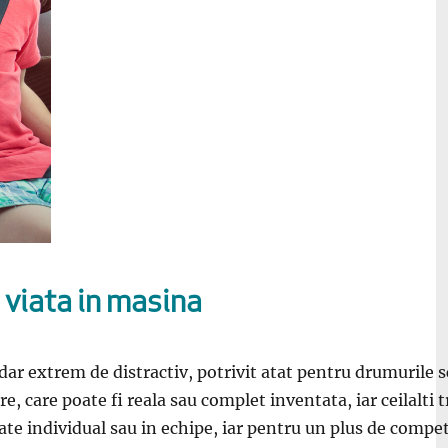
a viata in masina
ar extrem de distractiv, potrivit atat pentru drumurile scu
e, care poate fi reala sau complet inventata, iar ceilalti
te individual sau in echipe, iar pentru un plus de competi