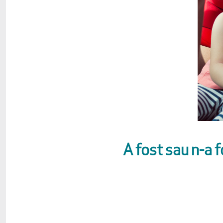
A fost sau n-a f