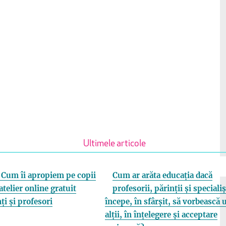
Ultimele articole
Cum îi apropiem pe copii
Cum ar arăta educația dacă
atelier online gratuit
profesorii, părinții și specialiș
ți și profesori
începe, în sfârșit, să vorbească 
alții, în înțelegere și acceptare