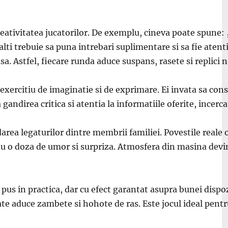
 creativitatea jucatorilor. De exemplu, cineva poate spune
ti trebuie sa puna intrebari suplimentare si sa fie atenti
a. Astfel, fiecare runda aduce suspans, rasete si replici 
xercitiu de imaginatie si de exprimare. Ei invata sa constr
gandirea critica si atentia la informatiile oferite, incerc
idarea legaturilor dintre membrii familiei. Povestile real
eu o doza de umor si surpriza. Atmosfera din masina devin
 pus in practica, dar cu efect garantat asupra bunei dispoz
ate aduce zambete si hohote de ras. Este jocul ideal pentr