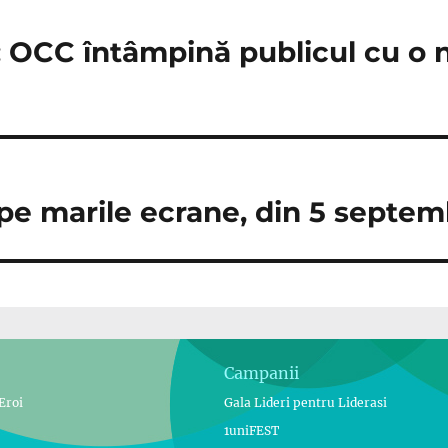
: OCC întâmpină publicul cu o
e marile ecrane, din 5 septem
Campanii
Eroi
Gala Lideri pentru Liderasi
1uniFEST