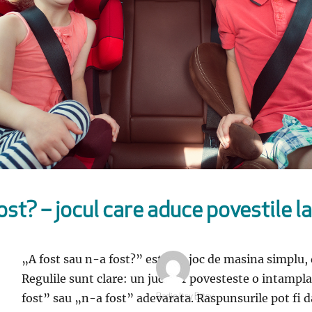
ost? – jocul care aduce povestile l
„A fost sau n-a fost?” este un joc de masina simplu, d
Regulile sunt clare: un jucator povesteste o intamplar
fost” sau „n-a fost” adevarata. Raspunsurile pot fi da
Autor
Radio Itsy Bitsy