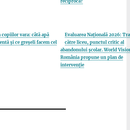
reciprocă?
 copiilor vara: câtă apă
Evaluarea Națională 2026: Tra
entă și ce greșeli facem cel
către liceu, punctul critic al
abandonului școlar. World Visio
România propune un plan de
intervenție