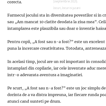
corecta.
Publicat
3 septembrie 2025
pe
Categorii
Jocuri
,
Jocuri si jucarii
Farmecul jocului sta in diversitatea povestilor si in
sau „Am mancat 10 clatite deodata la ziua mea”. Ceilal
intamplarea este plauzibila sau doar o inventie haioas
Pentru copii, „A fost sau n-a fost?” este un excelent e
puna la incercare creativitatea. Totodata, antreneaza 
In acelasi timp, jocul are un rol important in consol
intamplari din copilarie, iar cele inventate aduc mer
intr-o adevarata aventura a imaginatiei.
Pe scurt, „A fost sau n-a fost?” este un joc simplu de
dorinta de a va distra impreuna, iar fiecare runda po
atunci cand sunteti pe drum.