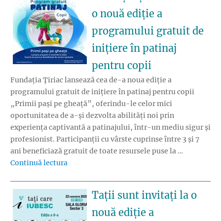
o nouă ediție a
programului gratuit de
inițiere în patinaj
pentru copii
Fundația Țiriac lansează cea de-a noua ediție a
programului gratuit de inițiere în patinaj pentru copii
„Primii pași pe gheață”, oferindu-le celor mici
oportunitatea de a-și dezvolta abilități noi prin
experiența captivantă a patinajului, într-un mediu sigur și
profesionist. Participanții cu vârste cuprinse între 3 și 7
ani beneficiază gratuit de toate resursele puse la …
„Fundația Țiriac lansează o nouă ediție a pro
Continuă lectura
Tații sunt invitați la o
nouă ediție a