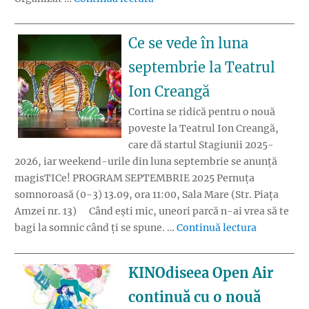
Ce se vede în luna
septembrie la Teatrul
Ion Creangă
Cortina se ridică pentru o nouă
poveste la Teatrul Ion Creangă,
care dă startul Stagiunii 2025-
2026, iar weekend-urile din luna septembrie se anunță
magisTICe! PROGRAM SEPTEMBRIE 2025 Pernuța
somnoroasă (0-3) 13.09, ora 11:00, Sala Mare (Str. Piața
Amzei nr. 13) Când ești mic, uneori parcă n-ai vrea să te
„Ce se ved
bagi la somnic când ți se spune. …
Continuă lectura
KINOdiseea Open Air
continuă cu o nouă