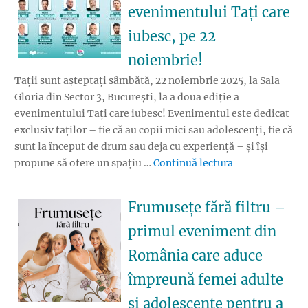
evenimentului Tați care
iubesc, pe 22
noiembrie!
Tații sunt așteptați sâmbătă, 22 noiembrie 2025, la Sala
Gloria din Sector 3, București, la a doua ediție a
evenimentului Tați care iubesc! Evenimentul este dedicat
exclusiv taților – fie că au copii mici sau adolescenți, fie că
sunt la început de drum sau deja cu experiență – și își
„Tații sunt invi
propune să ofere un spațiu …
Continuă lectura
Frumusețe fără filtru –
primul eveniment din
România care aduce
împreună femei adulte
și adolescente pentru a