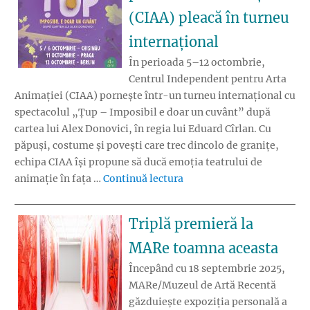
(CIAA) pleacă în turneu
internațional
În perioada 5–12 octombrie,
Centrul Independent pentru Arta
Animației (CIAA) pornește într-un turneu internațional cu
spectacolul „Țup – Imposibil e doar un cuvânt” după
cartea lui Alex Donovici, în regia lui Eduard Cîrlan. Cu
păpuși, costume și povești care trec dincolo de granițe,
echipa CIAA își propune să ducă emoția teatrului de
„Centrul Independent pent
animație în fața …
Continuă lectura
Triplă premieră la
MARe toamna aceasta
Începând cu 18 septembrie 2025,
MARe/Muzeul de Artă Recentă
găzduiește expoziția personală a