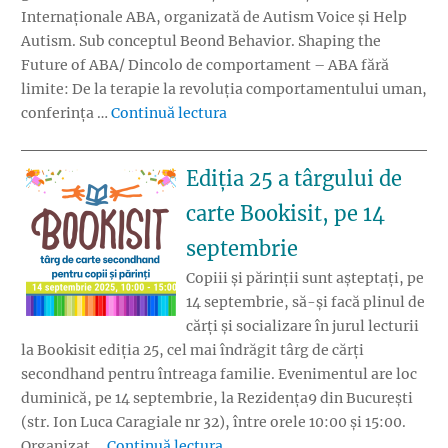
Internaționale ABA, organizată de Autism Voice și Help
Autism. Sub conceptul Beond Behavior. Shaping the
Future of ABA/ Dincolo de comportament – ABA fără
limite: De la terapie la revoluția comportamentului uman,
„Conferința Internațională ABA 
conferința …
Continuă lectura
Ediția 25 a târgului de
carte Bookisit, pe 14
septembrie
Copiii și părinții sunt așteptați, pe
14 septembrie, să-și facă plinul de
cărți și socializare în jurul lecturii
la Bookisit ediția 25, cel mai îndrăgit târg de cărți
secondhand pentru întreaga familie. Evenimentul are loc
duminică, pe 14 septembrie, la Rezidența9 din București
(str. Ion Luca Caragiale nr 32), între orele 10:00 și 15:00.
„Ediția 25 a târgului de carte Bo
Organizat …
Continuă lectura