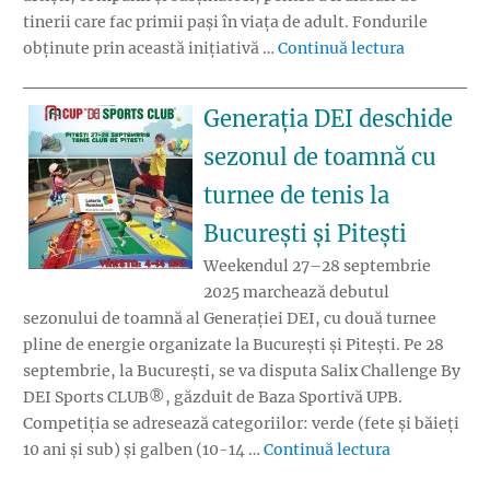
tinerii care fac primii pași în viața de adult. Fondurile
„A șasea ed
obținute prin această inițiativă …
Continuă lectura
Generația DEI deschide
sezonul de toamnă cu
turnee de tenis la
București și Pitești
Weekendul 27–28 septembrie
2025 marchează debutul
sezonului de toamnă al Generației DEI, cu două turnee
pline de energie organizate la București și Pitești. Pe 28
septembrie, la București, se va disputa Salix Challenge By
DEI Sports CLUB®, găzduit de Baza Sportivă UPB.
Competiția se adresează categoriilor: verde (fete și băieți
„Generația DE
10 ani și sub) și galben (10-14 …
Continuă lectura