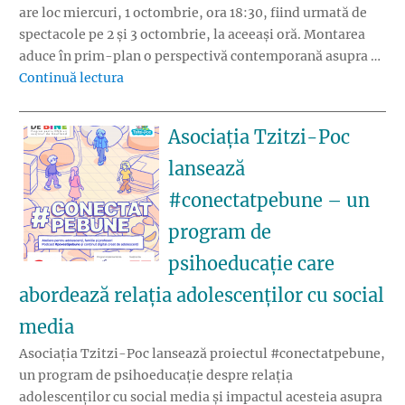
are loc miercuri, 1 octombrie, ora 18:30, fiind urmată de
spectacole pe 2 și 3 octombrie, la aceeași oră. Montarea
aduce în prim-plan o perspectivă contemporană asupra …
„„Carmen” de G. Bizet, în regia Adei Hausva
Continuă lectura
Asociația Tzitzi-Poc
lansează
#conectatpebune – un
program de
psihoeducație care
abordează relația adolescenților cu social
media
Asociația Tzitzi-Poc lansează proiectul #conectatpebune,
un program de psihoeducație despre relația
adolescenților cu social media și impactul acesteia asupra