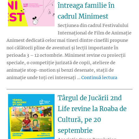
întreaga familie în
cadrul Minimest
Secțiunea din cadrul Festivalului
Internațional de Film de Animație
Animest dedicată celor mai tineri dintre cinefili propune
noi călătorii pline de aventuri și lecții importante în
perioada 3 – 12 octombrie. Minimest revine cu proiecții
speciale, o competiție jurizată de copii, ateliere de
animație stop-motion și benzi desenate, stații de
„Animest.
animație unde toți cei interesați …
Continuă lectura
Târgul de Jucării 2nd
Life revine la Roaba de
Cultură, pe 20
septembrie