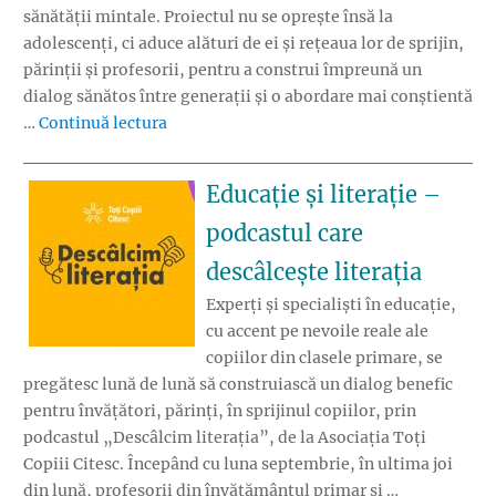
sănătății mintale. Proiectul nu se oprește însă la
adolescenți, ci aduce alături de ei și rețeaua lor de sprijin,
părinții și profesorii, pentru a construi împreună un
dialog sănătos între generații și o abordare mai conștientă
„Asociația Tzitzi-Poc lansează #conectatp
…
Continuă lectura
Educație și literație –
podcastul care
descâlcește literația
Experți și specialiști în educație,
cu accent pe nevoile reale ale
copiilor din clasele primare, se
pregătesc lună de lună să construiască un dialog benefic
pentru învățători, părinți, în sprijinul copiilor, prin
podcastul „Descâlcim literația”, de la Asociația Toți
Copiii Citesc. Începând cu luna septembrie, în ultima joi
din lună, profesorii din învățământul primar și …