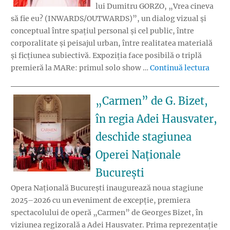
lui Dumitru GORZO, „Vrea cineva
să fie eu? (INWARDS/OUTWARDS)”, un dialog vizual și
conceptual între spațiul personal și cel public, între
corporalitate și peisajul urban, între realitatea materială
și ficțiunea subiectivă. Expoziția face posibilă o triplă
„Trip
premieră la MARe: primul solo show …
Continuă lectura
„Carmen” de G. Bizet,
în regia Adei Hausvater,
deschide stagiunea
Operei Naționale
București
Opera Națională București inaugurează noua stagiune
2025–2026 cu un eveniment de excepție, premiera
spectacolului de operă „Carmen” de Georges Bizet, în
viziunea regizorală a Adei Hausvater. Prima reprezentație