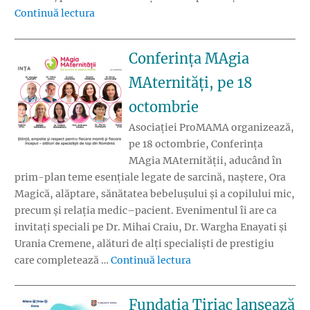
„Educație și literație – podcastul care descâl
Continuă lectura
Conferința MAgia
MAternități, pe 18
octombrie
Asociației ProMAMA organizează,
pe 18 octombrie, Conferința
MAgia MAternității, aducând în
prim-plan teme esențiale legate de sarcină, naștere, Ora
Magică, alăptare, sănătatea bebelușului și a copilului mic,
precum și relația medic–pacient. Evenimentul îi are ca
invitați speciali pe Dr. Mihai Craiu, Dr. Wargha Enayati și
Urania Cremene, alături de alți specialiști de prestigiu
„Conferința MAgia MAter
care completează …
Continuă lectura
Fundația Țiriac lansează