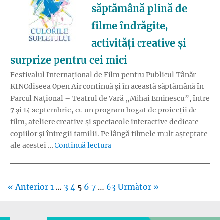
săptămână plină de
filme îndrăgite,
activități creative și
surprize pentru cei mici
Festivalul Internațional de Film pentru Publicul Tânăr –
KINOdiseea Open Air continuă și în această săptămână în
Parcul Național – Teatrul de Vară „Mihai Eminescu”, între
7 și 14 septembrie, cu un program bogat de proiecții de
film, ateliere creative și spectacole interactive dedicate
copiilor și întregii familii. Pe lângă filmele mult așteptate
„
KINOdiseea Open Air continuă c
ale acestei …
Continuă lectura
« Anterior
1
…
3
4
5
6
7
…
63
Următor »