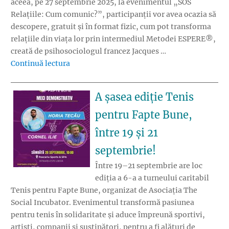
aceea, pe 27 septembrie 2025, la evenimentul „SOS
Relațiile: Cum comunic?”, participanții vor avea ocazia să
descopere, gratuit și în format fizic, cum pot transforma
relațiile din viața lor prin intermediul Metodei ESPERE®,
creată de psihosociologul francez Jacques …
„S.O.S. relațiile. Cum comunic? – evenimen
Continuă lectura
A șasea ediție Tenis
pentru Fapte Bune,
între 19 și 21
septembrie!
Între 19–21 septembrie are loc
ediția a 6-a a turneului caritabil
Tenis pentru Fapte Bune, organizat de Asociația The
Social Incubator. Evenimentul transformă pasiunea
pentru tenis în solidaritate și aduce împreună sportivi,
artiști, companii și susținători, pentru a fi alături de