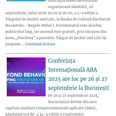
Asociația Green Revolution
organizează sâmbătă, 20
septembrie, între orele 10:00 și 18:00, a 5-a ediție a
Târgului de Jucării 2nd Life, la Roaba de Cultură din Parcul
Herăstrău – Regele Mihai I. Evenimentul este deschis
publicului larg, iar accesul este gratuit, prin intrarea din
zona „Pescăruș” a parcului. Târgul de Jucării 2nd Life își
„Târgul de Jucării 2nd Life revine
propune …
Continuă lectura
Conferința
Internațională ABA
2025 are loc pe 26 și 27
septembrie la București
Pe 26 și 27 septembrie 2025,
Bucureștiul devine din nou
capitala analizei comportamentale aplicate (ABA),
găzduind cea de-a 14-a ediție a Conferinței