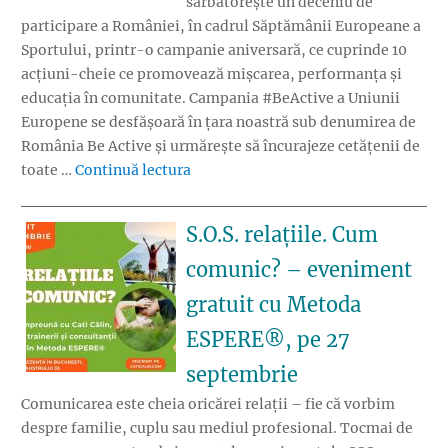
sărbătorește un deceniu de
participare a României, în cadrul Săptămânii Europeane a
Sportului, printr-o campanie aniversară, ce cuprinde 10
acțiuni-cheie ce promovează mișcarea, performanța și
educația în comunitate. Campania #BeActive a Uniunii
Europene se desfășoară în țara noastră sub denumirea de
România Be Active și urmărește să încurajeze cetățenii de
„România Be Active – Săptămâna Euro
toate …
Continuă lectura
S.O.S. relațiile. Cum
comunic? – eveniment
gratuit cu Metoda
ESPERE®, pe 27
septembrie
Comunicarea este cheia oricărei relații – fie că vorbim
despre familie, cuplu sau mediul profesional. Tocmai de