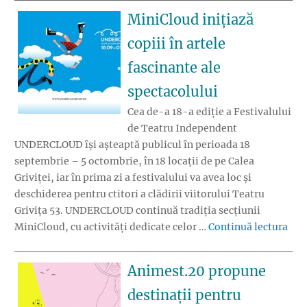
MiniCloud inițiază
copiii în artele
fascinante ale
spectacolului
Cea de-a 18-a ediție a Festivalului
de Teatru Independent
UNDERCLOUD își așteaptă publicul în perioada 18
septembrie – 5 octombrie, în 18 locații de pe Calea
Griviței, iar în prima zi a festivalului va avea loc și
deschiderea pentru ctitori a clădirii viitorului Teatru
Grivița 53. UNDERCLOUD continuă tradiția secțiunii
„Min
MiniCloud, cu activități dedicate celor …
Continuă lectura
Animest.20 propune
destinații pentru