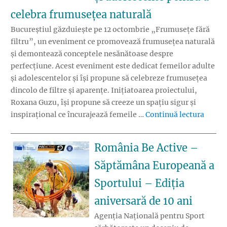
celebra frumusețea naturală
Bucureștiul găzduiește pe 12 octombrie „Frumusețe fără
filtru”, un eveniment ce promovează frumusețea naturală
și demontează conceptele nesănătoase despre
perfecțiune. Acest eveniment este dedicat femeilor adulte
și adolescentelor și își propune să celebreze frumusețea
dincolo de filtre și aparențe. Inițiatoarea proiectului,
Roxana Guzu, își propune să creeze un spațiu sigur și
„Frumu
inspirațional ce încurajează femeile …
Continuă lectura
România Be Active –
Săptămâna Europeană a
Sportului – Ediția
aniversară de 10 ani
Agenția Națională pentru Sport