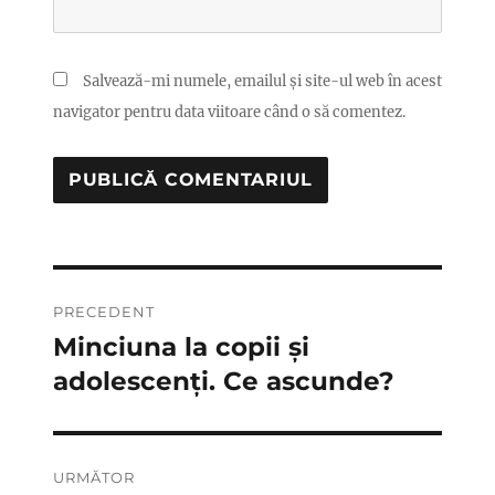
Salvează-mi numele, emailul și site-ul web în acest
navigator pentru data viitoare când o să comentez.
Navigare
PRECEDENT
în
Minciuna la copii și
Articolul
anterior:
adolescenți. Ce ascunde?
articole
URMĂTOR