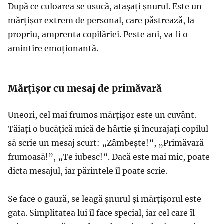
După ce culoarea se usucă, atașați șnurul. Este un
mărțișor extrem de personal, care păstrează, la
propriu, amprenta copilăriei. Peste ani, va fi o
amintire emoționantă.
Mărțișor cu mesaj de primăvară
Uneori, cel mai frumos mărțișor este un cuvânt.
Tăiați o bucățică mică de hârtie și încurajați copilul
să scrie un mesaj scurt: „Zâmbește!”, „Primăvară
frumoasă!”, „Te iubesc!”. Dacă este mai mic, poate
dicta mesajul, iar părintele îl poate scrie.
Se face o gaură, se leagă șnurul și mărțișorul este
gata. Simplitatea lui îl face special, iar cel care îl