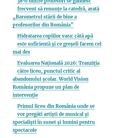
38% dintre profesori se gândesc
frecvent să renunțe la catedră, arată
„Barometrul stării de bine a
profesorilor din România”
Hidratarea copiilor vara: câtă apă
este suficientă și ce greșeli facem cel
mai des
Evaluarea Națională 2026: Tranziția
către liceu, punctul critic al
abandonului școlar. World Vision
România propune un plan de
intervenție
Primul liceu din România unde se
vor pregăti artiști de musical și
specialiști în sunet și lumini pentru
spectacole