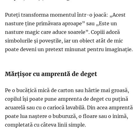
Puteți transforma momentul într-o joacă: „Acest
nasture ține primăvara aproape” sau „Este un
nasture magic care aduce soarele”. Copiii adoră
simbolurile și poveștile, iar un obiect atât de mic
poate deveni un pretext minunat pentru imaginație.
Mărțișor cu amprentă de deget
Pe o bucățică mică de carton sau hârtie mai groasă,
copilul își poate pune amprenta de deget cu puțină
acuarelă sau cu o cariocă lavabilă. Din acea amprentă
poate lua naștere o buburuză, o floare sau o inimă,
completată cu câteva linii simple.