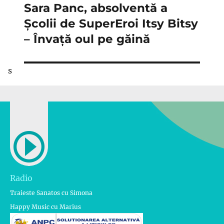
Sara Panc, absolventă a
Articolul
următor:
Școlii de SuperEroi Itsy Bitsy
– Învață oul pe găină
s
Radio
Traieste Sanatos cu Simona
Happy Music cu Marius