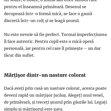
pentru el înseamnă primăvară. Desenul se
decupează într-o formă mică, se face o gaură
discretă într-un colț și se leagă șnurul.
Nu este nevoie să fie perfect. Tocmai imperfecțiunea
îl face autentic. Pentru copil este o mică operă
personală, iar pentru cel care îl primește – un dar
făcut din suflet.
Mărțișor dintr-un nasture colorat
Dacă aveți prin casă un nasture colorat, acesta poate
deveni rapid un mărțișor jucăuș. Alegeți unul vesel,
de primăvară, și treceți șnurul prin găurile lui. Legați
simplu și mărțișorul este gata.