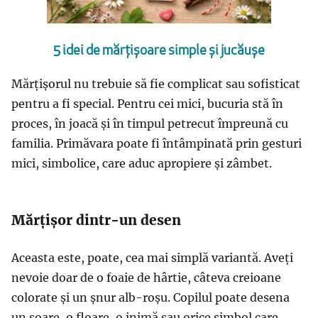
5 idei de mărțișoare simple și jucăușe
Mărțișorul nu trebuie să fie complicat sau sofisticat
pentru a fi special. Pentru cei mici, bucuria stă în
proces, în joacă și în timpul petrecut împreună cu
familia. Primăvara poate fi întâmpinată prin gesturi
mici, simbolice, care aduc apropiere și zâmbet.
Mărțișor dintr-un desen
Aceasta este, poate, cea mai simplă variantă. Aveți
nevoie doar de o foaie de hârtie, câteva creioane
colorate și un șnur alb-roșu. Copilul poate desena
un soare, o floare, o inimă sau orice simbol care