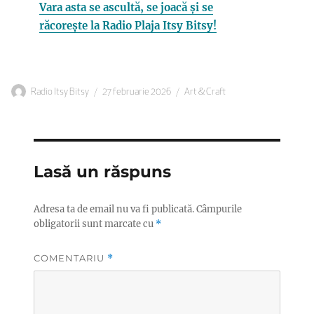
Vara asta se ascultă, se joacă și se
răcorește la Radio Plaja Itsy Bitsy!
Autor
Publicat
Categorii
Radio Itsy Bitsy
27 februarie 2026
Art & Craft
pe
Lasă un răspuns
Adresa ta de email nu va fi publicată.
Câmpurile
obligatorii sunt marcate cu
*
COMENTARIU
*