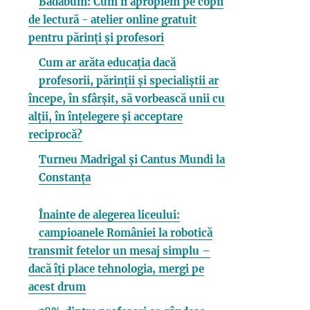
Badabum: Cum îi apropiem pe copii
de lectură - atelier online gratuit
pentru părinți și profesori
Cum ar arăta educația dacă
profesorii, părinții și specialiștii ar
începe, în sfârșit, să vorbească unii cu
alții, în înțelegere și acceptare
reciprocă?
Turneu Madrigal și Cantus Mundi la
Constanța
Înainte de alegerea liceului:
campioanele României la robotică
transmit fetelor un mesaj simplu –
dacă îți place tehnologia, mergi pe
acest drum