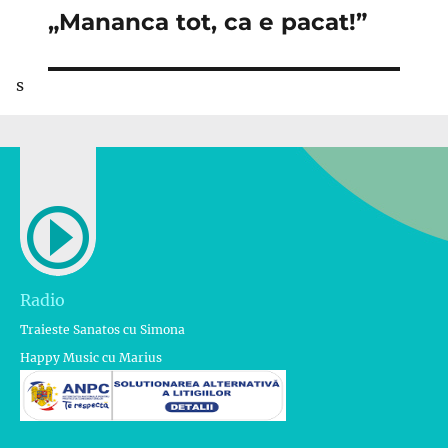
„Mananca tot, ca e pacat!”
Articolul
următor:
s
Radio
Traieste Sanatos cu Simona
Happy Music cu Marius