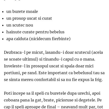
un burete moale
un prosop uscat si curat
un scutec nou
hainute curate pentru bebelus
apa calduta (nicidecum fierbinte)
Dezbraca-l pe micut, lasandu-i doar scutecul (acela
se scoate ultimul) si tinandu-i capul cu o mana.
Inveleste-l in prosopul uscat si spala doar mici
portiuni, pe rand. Este important ca bebelusul tau sa
se simta mereu confortabil si sa nu fie expus la frig.
Poti incepe sa il speli cu buretele dupa urechi, apoi
coboara pana la gat, brate, picioruse si degetele. Pe
cap il speli aproape de final – neavand mult par, tot