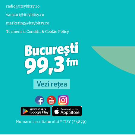
radio@itsybitsy.ro
vanzari@itsybitsy.ro
marketing@itsybitsy.ro
Termeni si Conditii & Cookie Policy
Numarul ascultatorului *ITSY (*4879)