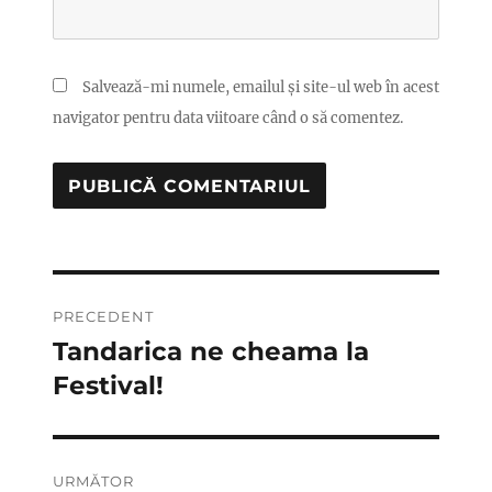
Salvează-mi numele, emailul și site-ul web în acest
navigator pentru data viitoare când o să comentez.
Navigare
PRECEDENT
în
Tandarica ne cheama la
Articolul
anterior:
Festival!
articole
URMĂTOR