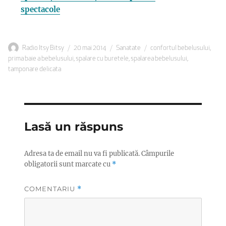
spectacole
Autor
Publicat
Categorii
Etichete
Radio Itsy Bitsy
20 mai 2014
Sanatate
confortul bebelusului
,
pe
prima baie a bebelusului
,
spalare cu buretele
,
spalarea bebelusului
,
tamponare delicata
Lasă un răspuns
Adresa ta de email nu va fi publicată.
Câmpurile
obligatorii sunt marcate cu
*
COMENTARIU
*