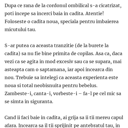
Dupa ce rana de la cordonul ombilical s-a cicatrizat,
poti incepe sa incerci baia in cadita. Atentie!
Foloseste o cadita noua, speciala pentru imbaierea
micutului tau.
S-ar putea ca aceasta tranzitie (de la burete la
cadita) sa nu fie bine primita de copilas. Asa ca, daca
vezi ca se agita in mod excesiv sau ca se supara, mai
asteapta cam o saptamana, iar apoi incearca din
nou. Trebuie sa intelegi ca aceasta experienta este
noua si total neobisnuita pentru bebelus.
Zambeste-i, canta-i, vorbeste-i – fa-l pe cel mic sa
se simta in siguranta.
Cand ii faci baie in cadita, ai grija sa ii tii mereu capul
afara. Incearca sa il tii sprijinit pe antebratul tau, in