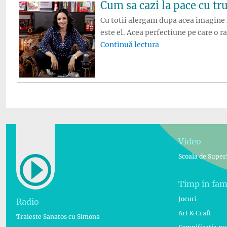
Cum sa cazi la pace cu tr
Cu totii alergam dupa acea imagine i
este el. Acea perfectiune pe care o r
„Cum sa cazi la pac
Continuă lectura
Video
Scoala de Super
Timp in fam
Jocuri
Radio
Art & Craft
Traieste Sanatos cu Simona