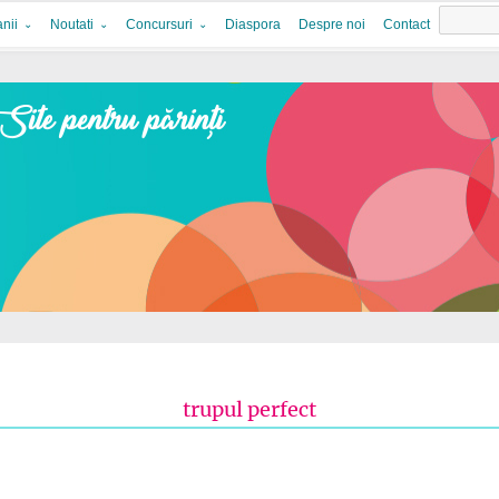
nii
Noutati
Concursuri
Diaspora
Despre noi
Contact
trupul perfect