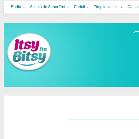
Itsy Bitsy
bucurie in familie
Radio
Scoala de SuperEroi
Parinti
Timp in familie
Campa