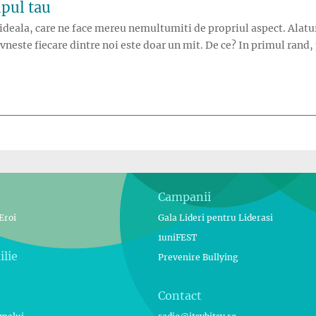
upul tau
deala, care ne face mereu nemultumiti de propriul aspect. Alatur
avneste fiecare dintre noi este doar un mit. De ce? In primul rand,
e cu trupul tau”
Campanii
Eroi
Gala Lideri pentru Liderasi
1uniFEST
ilie
Prevenire Bullying
Contact