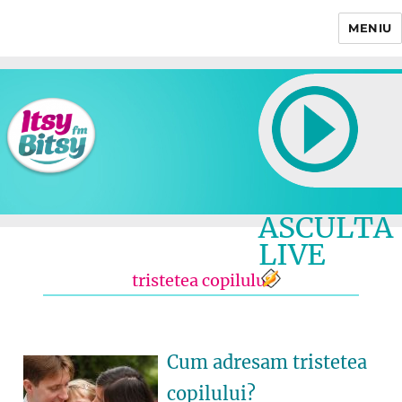
MENIU
Itsy Bitsy
ASCULTA
LIVE
tristetea copilului
Cum adresam tristetea
copilului?