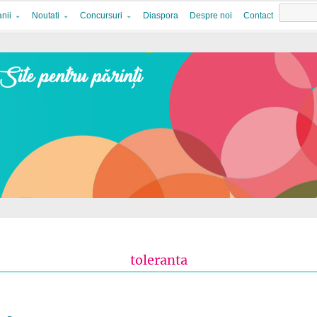
nii
Noutati
Concursuri
Diaspora
Despre noi
Contact
toleranta