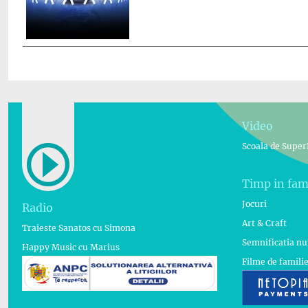
Video
Scoala de Super
Timp in fam
Jocuri
Radio
Art & Craft
Traieste Sanatos cu Simona
Semnificatia n
Happy Music cu Marius
Filme de famili