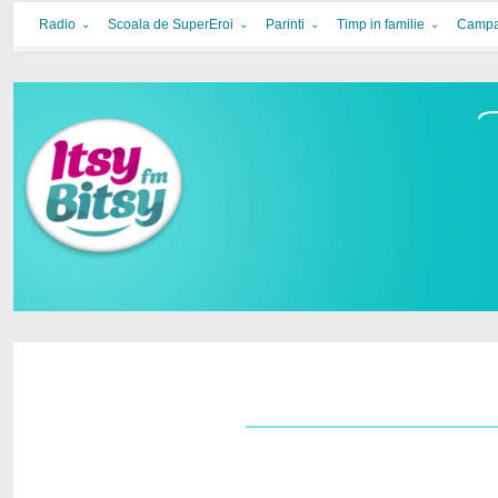
Itsy Bitsy
bucurie in familie
Radio
Scoala de SuperEroi
Parinti
Timp in familie
Campa