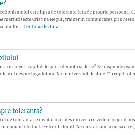
ne?
ctionismului este lipsa de toleranta fata de propria persoana. Cu
ne marturiseste Cristina Negut, trainer in comunicarea prin Metod
„Poti sa fii toleranta cu tine?”
 mai multe …
Continuă lectura
pilului
 sa iti inveti copilul despre toleranta si de ce? Ne raspunde psih
i micutul despre ingaduinta. Iar motive sunt destule. Un copil tole
oleranta pe intelesul copilului”
espre toleranta?
ul de toleranta se invata, mai ales din ceea ce vedem in jurul nos
cut oameni din toate colturile lumii. Iar eu stateam la masa cu ei