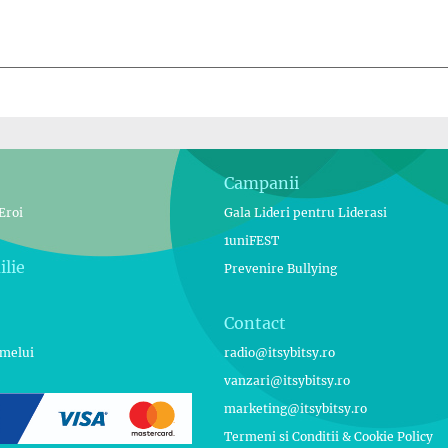
Campanii
Eroi
Gala Lideri pentru Liderasi
1uniFEST
ilie
Prevenire Bullying
Contact
umelui
radio@itsybitsy.ro
e
vanzari@itsybitsy.ro
marketing@itsybitsy.ro
Termeni si Conditii & Cookie Policy