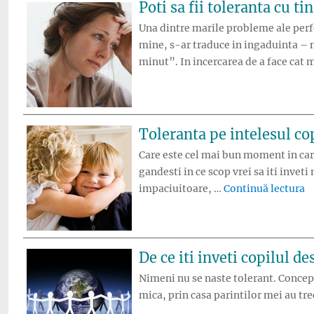
Poti sa fii toleranta cu ti
Una dintre marile probleme ale perfe
mine, s-ar traduce in ingaduinta – 
minut”. In incercarea de a face cat
Toleranta pe intelesul co
Care este cel mai bun moment in care
gandesti in ce scop vrei sa iti invet
„T
impaciuitoare, …
Continuă lectura
De ce iti inveti copilul d
Nimeni nu se naste tolerant. Concept
mica, prin casa parintilor mei au tre