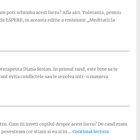
m poti schimba acest lucru? Afla aici. Toleranta, pentru
a ESPERE, in aceasta editie a emisiunii „Meditatii la
oterapeuta Diana Stoian. In primul rand, este bine sa te
rant evita conflictele sau le rezolva intr-o maniera
tru. Cum iti inveti copilul despre acest lucru? De cand eram
„De ce iti inve
, povesteam (ce stiam si eu si in …
Continuă lectura