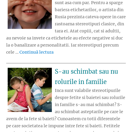
sunt asa cum par. Pentru a sparge
bariera etichetarilor, o artista din
Rusia prezinta cateva opere in care
rastoarna stereotipuri clasice, din
tara ei. Atat copiii, cat si adultii,
au nevoie sa invete ca etichetele au efecte negative si duc
la o banalizare a personalitatii. Iar stereotipuri precum
„Stereotipuri rasturnate”
cele …
Continuă lectura
S-au schimbat sau nu
rolurile in familie
Inca sunt valabile stereotipurile
despre fetite si baietei sau rolurile
in familie s-au mai schimbat? S-
au schimbat asteptarile pe care le
avem de la fete si baieti? Cunoastem cu totii diferentele
pe care societatea le impune intre fete si baieti. Fetitele