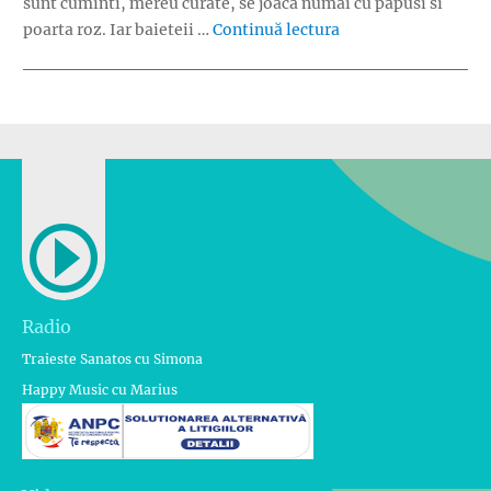
sunt cuminti, mereu curate, se joaca numai cu papusi si
„S-au schimbat sau 
poarta roz. Iar baieteii …
Continuă lectura
Radio
Traieste Sanatos cu Simona
Happy Music cu Marius