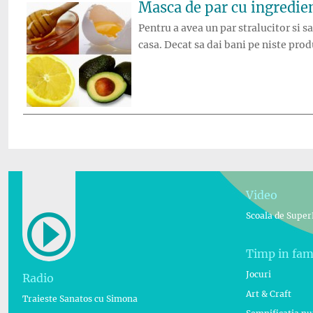
Masca de par cu ingredie
Pentru a avea un par stralucitor si s
casa. Decat sa dai bani pe niste produ
Video
Scoala de Super
Timp in fam
Jocuri
Radio
Art & Craft
Traieste Sanatos cu Simona