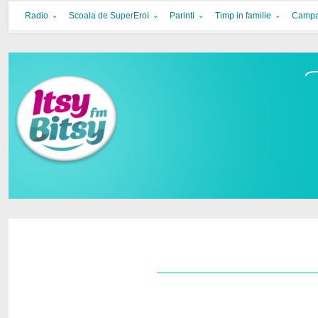
Itsy Bitsy
bucurie in familie
Radio
Scoala de SuperEroi
Parinti
Timp in familie
Campa