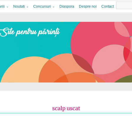
nii
Noutati
Concursuri
Diaspora
Despre noi
Contact
scalp uscat