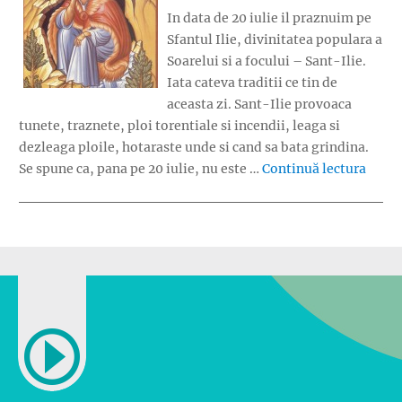
In data de 20 iulie il praznuim pe
Sfantul Ilie, divinitatea populara a
Soarelui si a focului – Sant-Ilie.
Iata cateva traditii ce tin de
aceasta zi. Sant-Ilie provoaca
tunete, traznete, ploi torentiale si incendii, leaga si
dezleaga ploile, hotaraste unde si cand sa bata grindina.
„La mu
Se spune ca, pana pe 20 iulie, nu este …
Continuă lectura