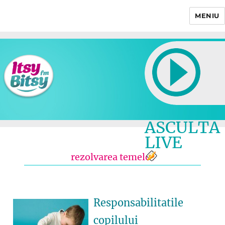
MENIU
Itsy Bitsy
ASCULTA
LIVE
rezolvarea temelor
Responsabilitatile
copilului