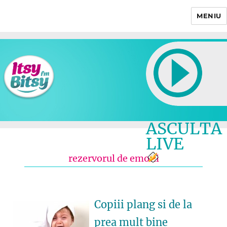
MENIU
Itsy Bitsy
ASCULTA
LIVE
rezervorul de emotii
Copiii plang si de la
prea mult bine