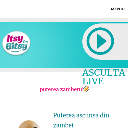
MENIU
Itsy Bitsy
ASCULTA
LIVE
puterea zambetului
Puterea ascunsa din
zambet