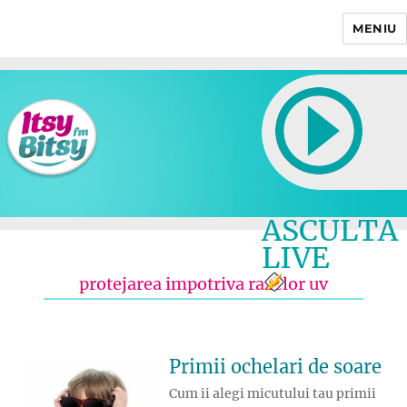
MENIU
Itsy Bitsy
ASCULTA
LIVE
protejarea impotriva razelor uv
Primii ochelari de soare
Cum ii alegi micutului tau primii