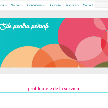
nii
Noutati
Concursuri
Diaspora
Despre noi
Contact
problemele de la serviciu