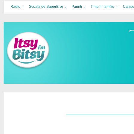
Itsy Bitsy
bucurie in familie
Radio
Scoala de SuperEroi
Parinti
Timp in familie
Campa