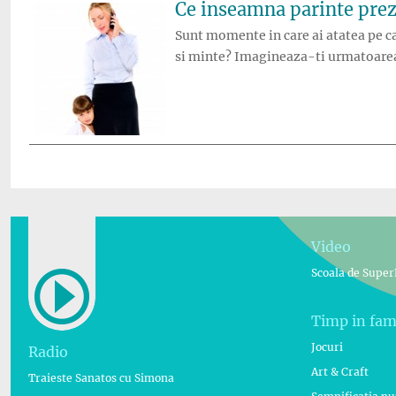
Ce inseamna parinte pre
Sunt momente in care ai atatea pe cap
si minte? Imagineaza-ti urmatoarea s
Video
Scoala de Super
Timp in fam
Jocuri
Radio
Art & Craft
Traieste Sanatos cu Simona