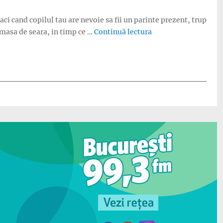
aci cand copilul tau are nevoie sa fii un parinte prezent, trup
„Ce inseamna parint
 masa de seara, in timp ce …
Continuă lectura